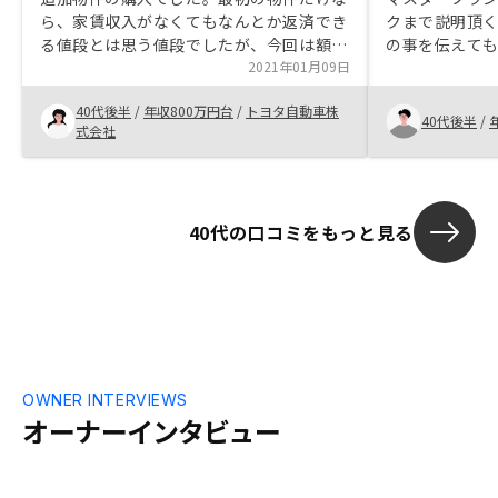
ら、家賃収入がなくてもなんとか返済でき
クまで説明頂
る値段とは思う値段でしたが、今回は額が
の事を伝えて
増えたという不安がありました。 一年ほ
2021年01月09日
けたほうが信用
ど様子見てからの方がよいのではないか、
い。
40代後半
/
年収800万円台
/
トヨタ自動車株
なども頭をよぎりましたが、どうせなら少
40代後半
/
式会社
しでも自分が若い方がよいのではないか、
と飛び込むことにしました。 確定申告や
今後の負担など気になることは、色々質問
させていただき解決できると思いまし
40代の口コミをもっと見る
た 元気に働いて、くるべき老後を楽
しみにしたいです不動産投資のイメージが
悪い世のなかなので。職場にも迷惑電話=
マンション投資というイメージがありま
す。
OWNER INTERVIEWS
オーナーインタビュー