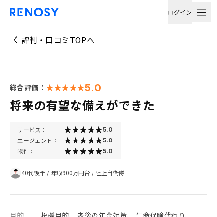
ログイン
評判・口コミTOPへ
5.0
総合評価：
将来の有望な備えができた
サービス：
5.0
エージェント：
5.0
物件：
5.0
40代後半
/
年収900万円台
/
陸上自衛隊
目的
投機目的、 老後の年金対策、 生命保険代わり、