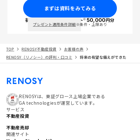
まずは資料をみてみる
※
初回面談で
ポイント
50,000
円分
PayPay
プレゼント適用条件詳細
※条件・上限あり
TOP
RENOSY不動産投資
お客様の声
RENOSY（リノシー）の評判・口コミ
将来の有望な備えができた
RENOSYは、東証グロース上場企業である
GA technologiesが運営しています。
サービス
不動産投資
不動産売却
関連サイト