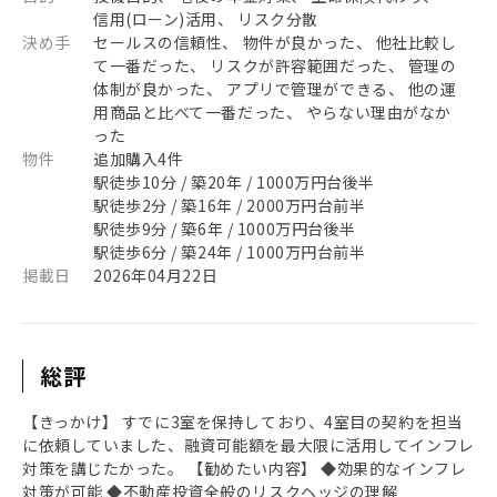
信用(ローン)活用、 リスク分散
決め手
セールスの信頼性、 物件が良かった、 他社比較し
て一番だった、 リスクが許容範囲だった、 管理の
体制が良かった、 アプリで管理ができる、 他の運
用商品と比べて一番だった、 やらない理由がなか
った
物件
追加購入4件
駅徒歩10分 / 築20年 / 1000万円台後半
駅徒歩2分 / 築16年 / 2000万円台前半
駅徒歩9分 / 築6年 / 1000万円台後半
駅徒歩6分 / 築24年 / 1000万円台前半
掲載日
2026年04月22日
総評
【きっかけ】 すでに3室を保持しており、4室目の契約を担当
に依頼していました、融資可能額を最大限に活用してインフレ
対策を講じたかった。 【勧めたい内容】 ◆効果的なインフレ
対策が可能 ◆不動産投資全般のリスクヘッジの理解