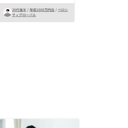
た。 RENOSYでの購入を決めた理
由は、以下の点が魅力的だったから
30代後半
/
年収1000万円台
/
ベロシ
です。 物件の質が高く、入居者ニ
ティグローバル
ーズにマッチした改修がなされてい
る 運営体制が整備されており、プ
ロパティマネジメントが手厚い 投
資家向けのサポートが充実している
投資物件の流動性が高く、売却がス
ムーズである 不動産投資は一朝一
夕にはできませんが、着実に資産を
築いていけば、将来の経済的自由を
手に入れられると思います。
RENOSYのようなサポート体制の整
った事業者を選ぶことをおすすめし
ます。