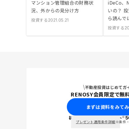
マンション管理組合の財務状
iDeCo
況、外からの見分け方
いの？ 
ら読んで
投資する
2021.05.21
投資する
20
不動産投資はじめてガ
RENOSY会員限定で無
まずは資料をみて
※
初回面談で
ポイント
5
PayPay
プレゼント適用条件詳細
※条件