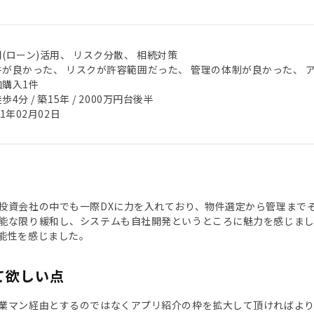
(ローン)活用、 リスク分散、 相続対策
件が良かった、 リスクが許容範囲だった、 管理の体制が良かった、 
加購入1件
歩4分 / 築15年 / 2000万円台後半
21年02月02日
投資会社の中でも一際DXに力を入れており、物件選定から管理まで
能な限り緩和し、システムも自社開発というところに魅力を感じまし
能性を感じました。
て欲しい点
業マン経由とするのではなくアプリ紹介の枠を拡大して頂ければよ