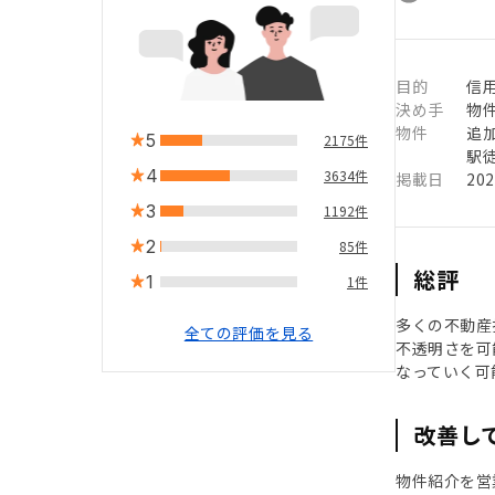
目的
信用
決め手
物
物件
追
5
2175件
駅徒
4
3634件
掲載日
20
3
1192件
2
85件
総評
1
1件
多くの不動産
全ての評価を見る
不透明さを可
なっていく可
改善し
物件紹介を営