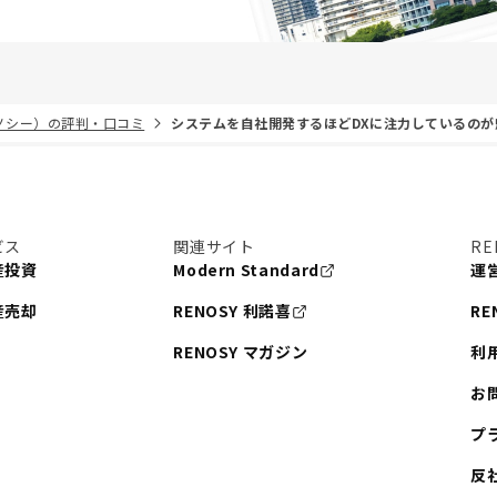
リノシー）の評判・口コミ
システムを自社開発するほどDXに注力しているのが
ビス
関連サイト
RE
産投資
Modern Standard
運
産売却
RENOSY 利諾喜
RE
RENOSY マガジン
利
お
プ
反