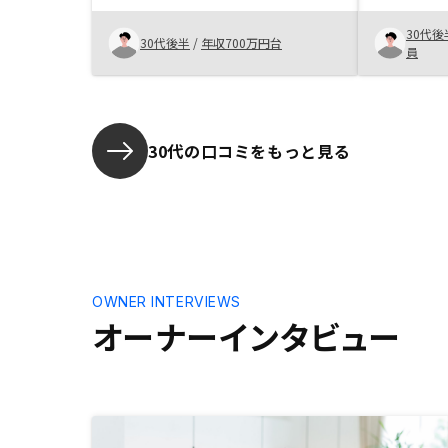
ます。何となく、そうなんですねと
阪にいい物
返答しがちですが、それってどうい
30代後
ました。ち
30代後半
/
年収700万円台
うことなんですか？とどんどん掘り
員
購入しよう
下げてみてください。リノシーの営
担当の方か
業の方はちゃんと満足いくまで誠意
で、購入し
的にお答えしてくれます。物件の良
し悪しのポイントをしっかり教えて
30代の口コミをもっと見る
ほしい。
OWNER INTERVIEWS
オーナーインタビュー