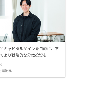
の”キャピタルゲインを目的に、不
でより戦略的な分散投資を
ータ
IT企業勤務