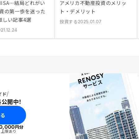
、NISA…結局どれがい
アメリカ不動産投資のメリッ
投資の第一歩を迷った
ト・デメリット
ほしい記事4選
投資する
2025.01.07
21.12.24
イド
料公開中！
みる
0,000
円分
・上限あり