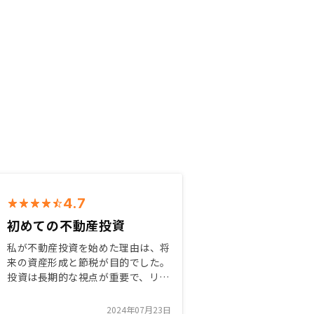
4.7
初めての不動産投資
私が不動産投資を始めた理由は、将
来の資産形成と節税が目的でした。
投資は長期的な視点が重要で、リス
クを分散させながら着実に資産を築
いていくことが大切だと考えまし
2024年07月23日