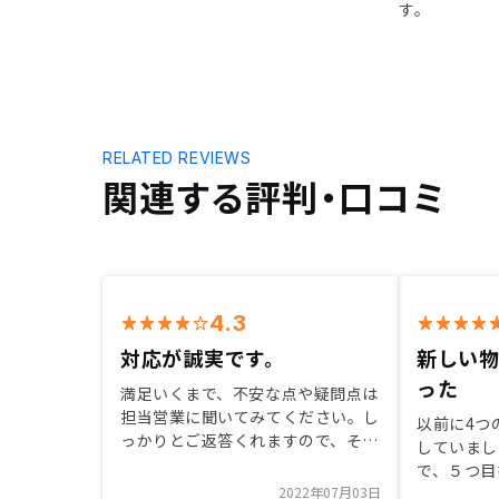
す。
RELATED REVIEWS
関連する評判・口コミ
4.3
対応が誠実です。
新しい
った
満足いくまで、不安な点や疑問点は
担当営業に聞いてみてください。し
以前に4つ
っかりとご返答くれますので、それ
していまし
でもわからない点は素直にわからな
で、５つ目
いと言うことで自分の理解が深まり
2022年07月03日
東京は持っ