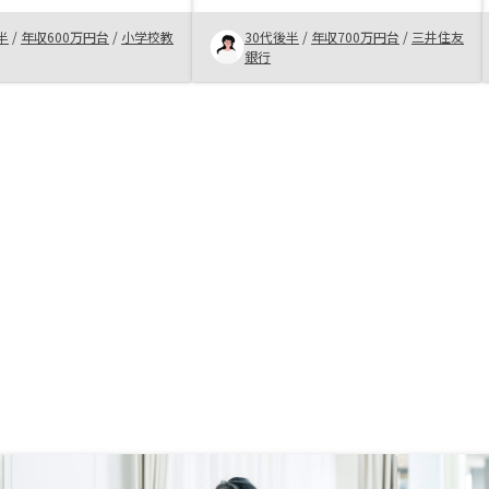
件があったので、購入し
ご担当者の対応や、アプリを使った
半
/
年収600万円台
/
小学校教
30代後半
/
年収700万円台
/
三井住友
ょうどボーナスも入り、
スムーズな事務手続き、紹介して頂
銀行
か検討していたときに、
ける物件の豊富さからもRENOSYで
らご提案をいただいたの
購入して満足しています。メールア
ました。
ドレス相違により、銀行との連携が
スムーズにいかない点がありまし
た。 銀行側の問題かもしれません
が、連携時の情報確認を更に強化し
て頂けるとありがたいです。