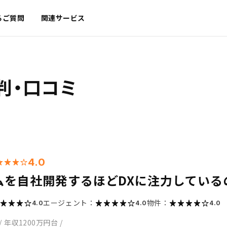
るご質問
関連サービス
判・口コミ
4.0
ムを自社開発するほどDXに注力している
エージェント：
物件：
4.0
4.0
4.0
/
年収1200万円台
/