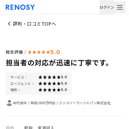
ログイン
評判・口コミTOPへ
5.0
総合評価：
担当者の対応が迅速に丁寧です。
サービス：
5.0
エージェント：
5.0
物件：
5.0
40代前半
/
年収1800万円台
/
ジンコソーラージャパン株式会社
目的
節税、 家賃収入