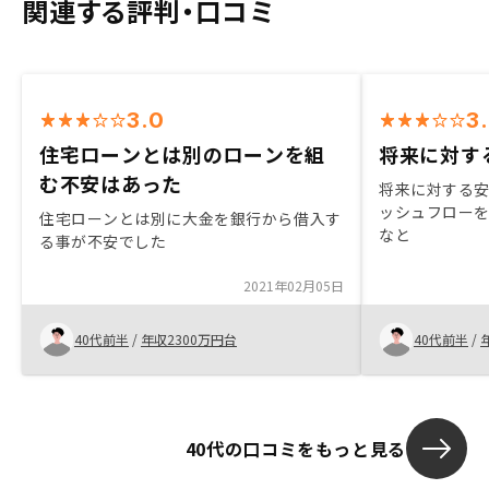
関連する評判・口コミ
3.0
3
住宅ローンとは別のローンを組
将来に対す
む不安はあった
将来に対する
ッシュフロー
住宅ローンとは別に大金を銀行から借入す
なと
る事が不安でした
2021年02月05日
40代前半
/
年収2300万円台
40代前半
/
40代の口コミをもっと見る