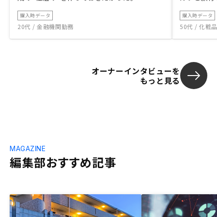
購入時データ
購入時データ
20代 / 金融機関勤務
50代 / 化
オーナーインタビューを
もっと見る
MAGAZINE
編集部おすすめ記事