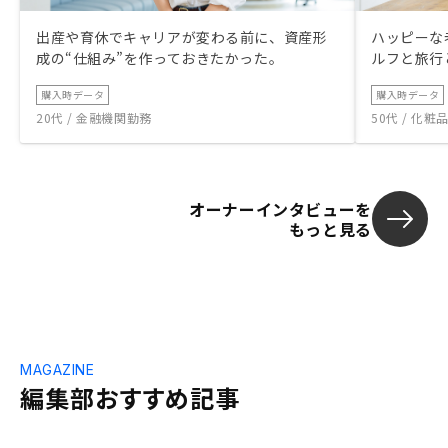
出産や育休でキャリアが変わる前に、資産形
ハッピーな
成の“仕組み”を作っておきたかった。
ルフと旅行
購入時データ
購入時データ
20代 / 金融機関勤務
50代 / 化
オーナーインタビューを
もっと見る
MAGAZINE
編集部おすすめ記事