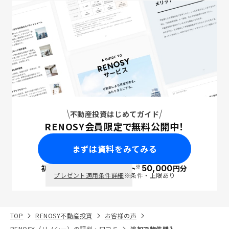
不動産投資はじめてガイド
RENOSY会員限定で無料公開中！
まずは資料をみてみる
※
初回面談で
ポイント
50,000
円分
PayPay
プレゼント適用条件詳細
※条件・上限あり
TOP
RENOSY不動産投資
お客様の声
RENOSY（リノシー）の評判・口コミ
追加で物件購入