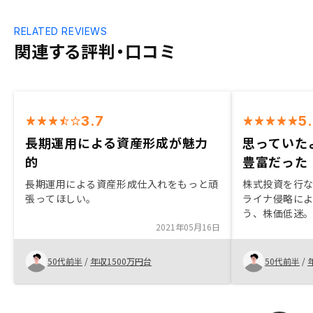
RELATED REVIEWS
関連する評判・口コミ
3.7
5
長期運用による資産形成が魅力
思っていた
的
豊富だった
長期運用による資産形成仕入れをもっと頑
株式投資を行
張ってほしい。
ライナ侵略に
う、株価低迷
2021年05月16日
安などが重な
産運用を考え
くRENOSY
50代前半
/
年収1500万円台
50代前半
/
て、不明点の