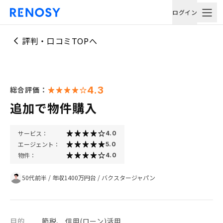
ログイン
評判・口コミTOPへ
4.3
総合評価：
追加で物件購入
サービス：
4.0
エージェント：
5.0
物件：
4.0
50代前半
/
年収1400万円台
/
バクスタージャパン
目的
節税、 信用(ローン)活用