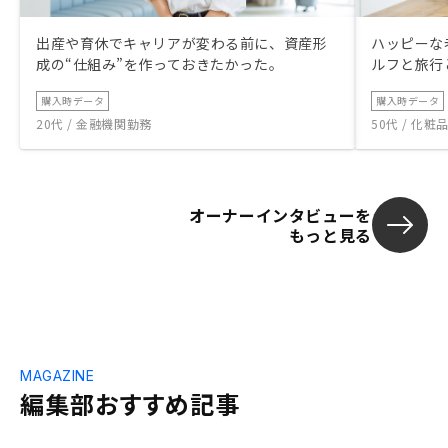
出産や育休でキャリアが変わる前に、資産形
ハッピーな
成の“仕組み”を作っておきたかった。
ルフと旅行
購入時データ
購入時データ
20代 / 金融機関勤務
50代 / 化
オーナーインタビューを
もっと見る
MAGAZINE
編集部おすすめ記事