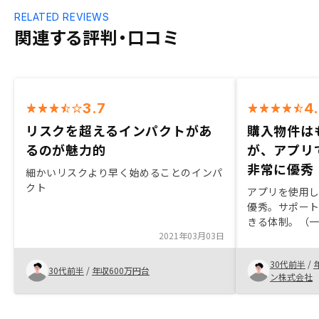
RELATED REVIEWS
関連する評判・口コミ
3.7
4
リスクを超えるインパクトがあ
購入物件は
るのが魅力的
が、アプリ
非常に優秀
細かいリスクより早く始めることのインパ
クト
アプリを使用
優秀。サポー
きる体制。（
2021年03月03日
で、ライン等
軽。購入物件
30代前半
/
複数見たかっ
30代前半
/
年収600万円台
ン株式会社
が、もう少し