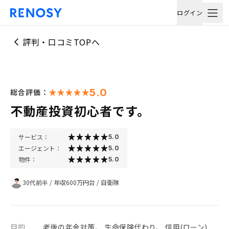
ログイン
評判・口コミTOPへ
5.0
総合評価：
不動産投資初心者です。
サービス：
5.0
エージェント：
5.0
物件：
5.0
30代前半
/
年収600万円台
/
自衛隊
目的
老後の年金対策、 生命保険代わり、 信用(ローン)