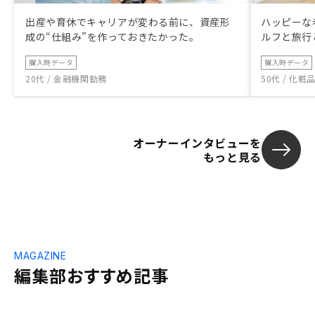
出産や育休でキャリアが変わる前に、資産形
ハッピーな
成の“仕組み”を作っておきたかった。
ルフと旅行
購入時データ
購入時データ
20代 / 金融機関勤務
50代 / 化
オーナーインタビューを
もっと見る
MAGAZINE
編集部おすすめ記事