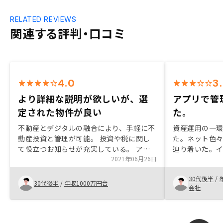
RELATED REVIEWS
関連する評判・口コミ
4.0
3
より詳細な説明が欲しいが、選
アプリで管
定された物件が良い
た。
不動産とデジタルの融合により、手軽に不
資産運用の一
動産投資と管理が可能。 投資や税に関し
た。ネット色
て役立つお知らせが充実している。 アプ
辿り着いた。
リを見るのが楽しい。 投資対象物件のス
2021年06月26日
投資をするこ
クリーニングが為されており、立地やハザ
ル化が進んで
30代後半
/
ードマップなど確り考慮されている。
った。営業担
30代後半
/
年収1000万円台
会社
様々な質問をしたが、的確な答えが返って
た。
きた。修繕積立金の値上がりや長期修繕計
画など、今後コストに影響がある内容を契
約前に詳しく説明して欲しかった。 営業