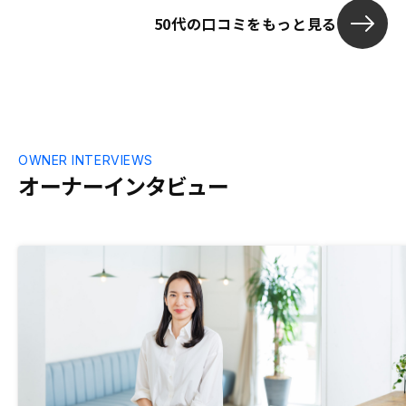
前もって、もう少し詳しく説明頂けるとも
理解し、その
50代の口コミをもっと見る
っとよかったかなと思います。
うことなく使
RENOSYの
とスムーズだ
けばやる気に
産投資との違
くもっと話を
は、と思いま
OWNER INTERVIEWS
オーナーインタビュー