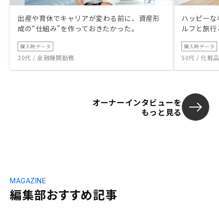
出産や育休でキャリアが変わる前に、資産形
ハッピーな
成の“仕組み”を作っておきたかった。
ルフと旅行
購入時データ
購入時データ
20代 / 金融機関勤務
50代 / 化
オーナーインタビューを
もっと見る
MAGAZINE
編集部おすすめ記事