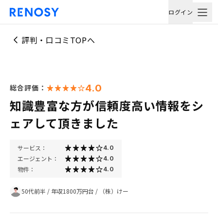
ログイン
評判・口コミTOPへ
4.0
総合評価：
知識豊富な方が信頼度高い情報をシ
ェアして頂きました
サービス：
4.0
エージェント：
4.0
物件：
4.0
50代前半
/
年収1800万円台
/
（株）けー