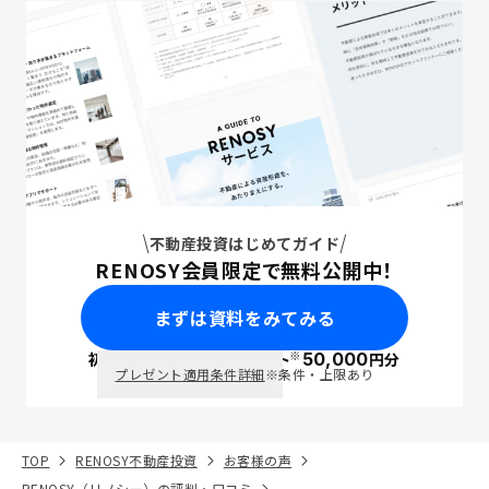
不動産投資はじめてガイド
RENOSY会員限定で無料公開中！
まずは資料をみてみる
※
初回面談で
ポイント
50,000
円分
PayPay
プレゼント適用条件詳細
※条件・上限あり
TOP
RENOSY不動産投資
お客様の声
RENOSY（リノシー）の評判・口コミ