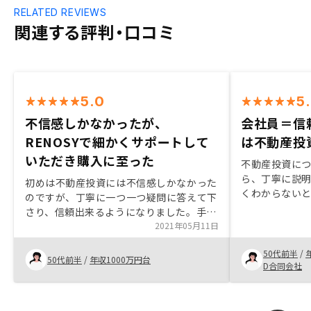
RELATED REVIEWS
関連する評判・口コミ
5.0
5
不信感しかなかったが、
会社員＝信
RENOSYで細かくサポートして
は不動産投
いただき購入に至った
不動産投資に
ら、丁寧に説
初めは不動産投資には不信感しかなかった
くわからない
のですが、丁寧に一つ一つ疑問に答えて下
てくださった
さり、信頼出来るようになりました。手続
きました。担
きにも、細かくサポートして頂き、スムー
2021年05月11日
応が真摯であ
ズに進める事ができました。全くの素人の
であることの
50代前半
/
私にも契約に至れたのは、全てスタッフの
50代前半
/
年収1000万円台
最後のタイミ
D合同会社
皆様のおかげです。全くの素人にとって
中を押されま
は、何が何だかよくわからないままに物事
念が180度変
が進んだ印象が少しあります。先の流れを
なく選ばれし