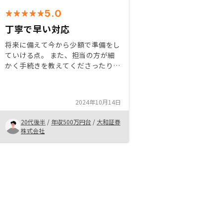
5.0
丁寧で早い対応
将来に備えて今から少額で準備をし
ていける点。 また、担当の方が細
かく手続きを教えてくださったり、
対応も迅速にしてもらえる点はとて
も安心できる。 私自身かなり面倒
くさがりで放置しがちな部分があり
2024年10月14日
すが、担当の方がとても丁寧に対応
してくださるので安心して任せるこ
20代後半
/
年収500万円台
/
大和証券
とができると思います。
株式会社