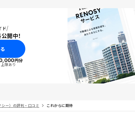
イド
料公開中！
みる
0,000
円分
・上限あり
リノシー）の評判・口コミ
これからに期待