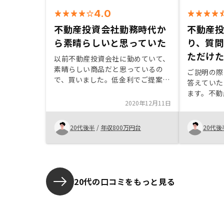
4.0
不動産投資会社勤務時代か
不動産
ら素晴らしいと思っていた
り、質
ただけ
以前不動産投資会社に勤めていて、
素晴らしい商品だと思っているの
ご説明の際
で、買いました。低金利でご提案を
答えていた
頂きありがたかったです。いろんな
ます。不動
金融商品と混ぜて不動産投資する事
2020年12月11日
した。投資
で資産が増やせると思います。今後
住まいのこ
も買い増して行きたいと思います。
た。
20代後半
/
年収800万円台
20代後
サービスに満足することなく、より
良くしていって欲しいのと、価格、
金利、管理条件を他社よりも圧倒的
にする事で顧客はもっと満足を得ら
れると思います。
20代の口コミをもっと見る