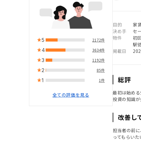
目的
家
決め手
セ
物件
初
5
2172件
駅徒
4
3634件
掲載日
20
3
1192件
2
85件
総評
1
1件
最初は始める
全ての評価を見る
投資の知識が
改善し
担当者の前に
ってもらいた