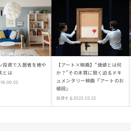
ン投資で入居者を絶や
【アート×映画】“価値とは何
夫とは
か？”その本質に鋭く迫るドキ
ュメンタリー映画『アートのお
019.09.02
値段』
投資する
2022.03.22