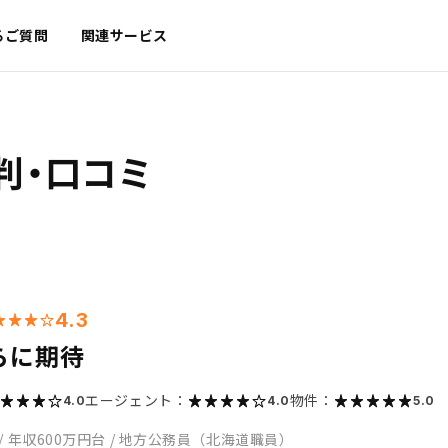
るご質問
関連サービス
判・口コミ
4.3
らに期待
エージェント：
物件：
4.0
4.0
5.0
/
年収600万円台
/
地方公務員（北海道職員）