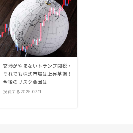
交渉がやまないトランプ関税・
それでも株式市場は上昇基調！
今後のリスク要因は
投資する
2025.07.11