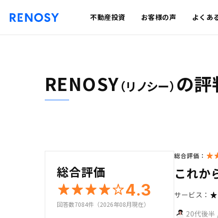
不動産投資
お客様の声
よくあ
RENOSY
の評
（リノシー）
総合評価：
総合評価
これか
4.3
サービス：
回答数7084件（2026年08月現在）
20代後半