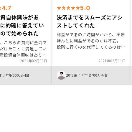
4.7
5.0
投資自体興味があ
決済までをスムーズにアシ
問に的確に答えてい
ストしてくれた
たので始められた
利益がでるのに時間がかかり、実際
ほんとに利益がでるのかは不安。
、こちらの質問に全力で
役所に行くのを代行してくるのはほ
だけたことに満足してい
んとに助かる。固定資産税の負担タ
産投資自体興味はありま
イミングや金額、方法等はもっと詳
ありきの営業だったが、
2021年02月09日
2021年03月11日
しく聞けばよかった。その他突発的
とも別で話がしたかっ
な負担も詳しく知りたいと思った
半
/
年収600万円台
20代後半
/
年収700万円台