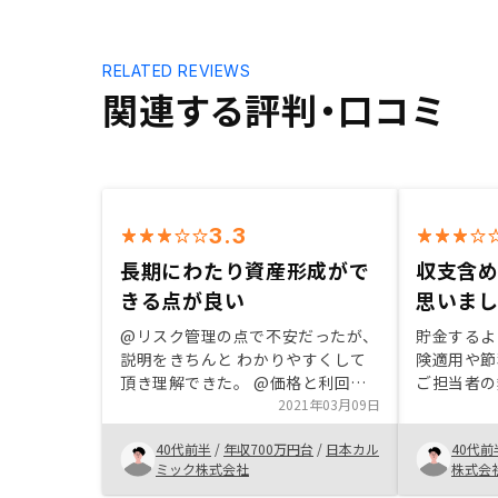
RELATED REVIEWS
関連する評判・口コミ
3.3
長期にわたり資産形成がで
収支含
きる点が良い
思いま
@リスク管理の点で不安だったが、
貯金するよ
説明をきちんと わかりやすくして
険適用や節
頂き理解できた。 @価格と利回り
ご担当者の
@長期にわたり、資産形成できるこ
2021年03月09日
だ成長され
と @手続きが担当者変わる為、意
待。他社と
40代前半
/
年収700万円台
/
日本カル
40代前
思疎通がしっかりできておらず困っ
を感じた。
ミック株式会社
株式会
た。書類チェックミスなど あとあ
話を聞かれ