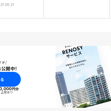
21.05.21
イド
料公開中！
みる
0,000
円分
・上限あり