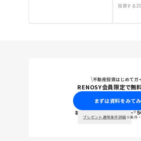
投資する
20
不動産投資はじめてガ
RENOSY会員限定で無
まずは資料をみて
※
初回面談で
ポイント
5
PayPay
プレゼント適用条件詳細
※条件