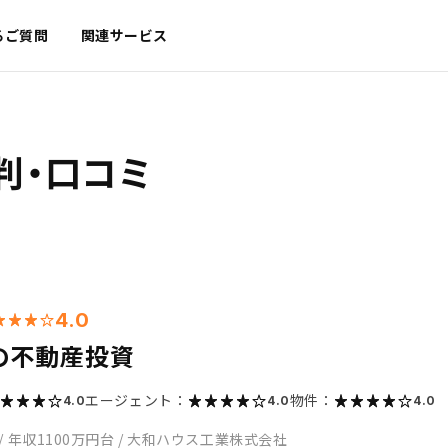
るご質問
関連サービス
判・口コミ
4.0
の不動産投資
エージェント：
物件：
4.0
4.0
4.0
/
年収1100万円台
/
大和ハウス工業株式会社