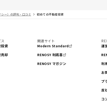
リノシー）の評判・口コミ
初めての不動産投資
ビス
関連サイト
RE
産投資
Modern Standard
運
産売却
RENOSY 利諾喜
RE
RENOSY マガジン
利
お
プ
反
コ