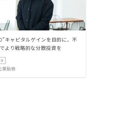
の”キャピタルゲインを目的に、不
でより戦略的な分散投資を
ータ
IT企業勤務