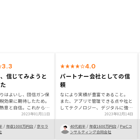
3.3
4.0
め、信じてみようと
パートナー会社としての信
した
頼
りはよいし、団信ガン保
なにより実績が豊富であること。
税効果に期待したため。
また、アプリで管理できる点や社と
熱意と自信。これからま
してテクノロジー、デジタルに強み
るであろう貴社への期
2023年01月11日
がある点が不動産会社の中で差別化
2023年02月14日
比較して金額的メリット
されており今後のデジタル社会の中
半
/
年収1000万円台
/
京セラ
40代前半
/
年収1600万円台
/
PwCコ
検討されている方は1度
でも成長する会社だと感じたため。
社
ンサルティング合同会社
た方が良いと思います。
その他、担当者の質、組織的に整備