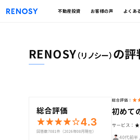
不動産投資
お客様の声
よくあ
RENOSY
の評
（リノシー）
総合評価：
総合評価
初めて
4.3
サービス：
回答数7081件（2026年08月現在）
40代前半