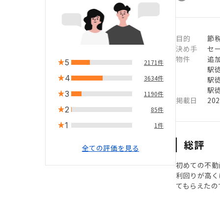
目的
節税
決め手
セ
物件
追
5
2171件
駅徒
4
3634件
駅徒
駅徒
3
1190件
掲載日
20
2
85件
1
1件
総評
全ての評価を見る
初めての不動
利回りが高く
てもらえたの