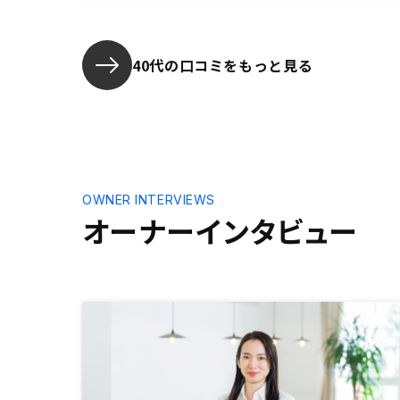
と手直しが必要になった @営業さ
事業計画書
んについては、色々相談に乗ってい
れた方が良
ただき満足してます 他部署との連
携強化。
40代の口コミをもっと見る
OWNER INTERVIEWS
オーナーインタビュー