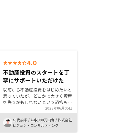
4.0
不動産投資のスタートを丁
寧にサポートいただけた
以前から不動産投資をはじめたいと
思っていたが、どこかで大きく資産
を失うかもしれないという恐怖も感
じていた。 しかし、本格的に調べ
2023年06月05日
たり、他社も含め営業の方から説明
40代前半
/
年収800万円台
/
株式会社
を受けたことで、ハードルを超える
ビジョン・コンサルティング
ことができ購入に至った次第です。