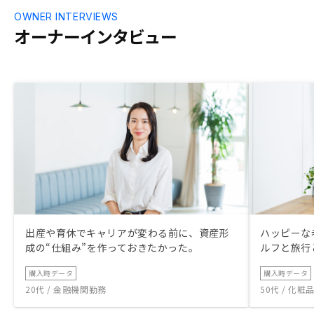
OWNER INTERVIEWS
オーナーインタビュー
出産や育休でキャリアが変わる前に、資産形
ハッピーな
成の“仕組み”を作っておきたかった。
ルフと旅行
購入時データ
購入時データ
20代 / 金融機関勤務
50代 / 化