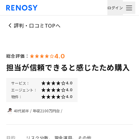
ログイン
評判・口コミTOPへ
4.0
総合評価：
担当が信頼できると感じたため購入
サービス：
4.0
エージェント：
4.0
物件：
4.0
40代前半
/
年収2100万円台
/
目的
リスク分散、 現金運用、 その他