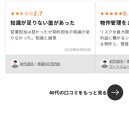
2.7
5
知識が足りない面があった
物件管理を
営業担当は良かったが契約担当の知識が足
リスクを最大
りなかった。知識と誠意
利益に繋がる
る物件と、管
2020年06月09日
る。これがバ
管理なのでリ
40代前半
/
た運営がされ
40代前半
/
年収600万円台
ワーソリュ
40代の口コミをもっと見る