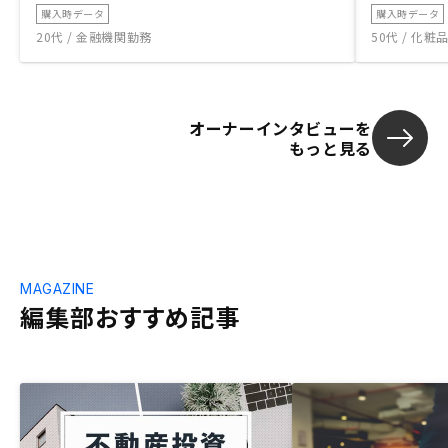
購入時データ
購入時データ
20代 / 金融機関勤務
50代 / 化
オーナーインタビューを
もっと見る
MAGAZINE
編集部おすすめ記事