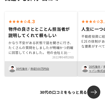
4.3
3
物件の良さととことん担当者が
人生に一つ
説明してくれて頼もしい
不動産投資に
E2Eの体制が
かなり不安がある状態で話を聞きに行き、
な要素がすべて
たくさんの質問をしましたが明確かつ的確
手間がかから
に回答してくれました。 他の会社と比較
す。 また、
してもややリノシーの物件の方が立地や建
2022年04月28日
みました。 
物が良かった気がしました。また株式を公
うがいいと思い
30代後半
/
開し上場しているところも会社として信頼
30代後半
/
年収500万円台
ャパン株式
が高いなと感じました。紹介時の特典をも
う少し良くしてほしい。
30代の口コミをもっと見る