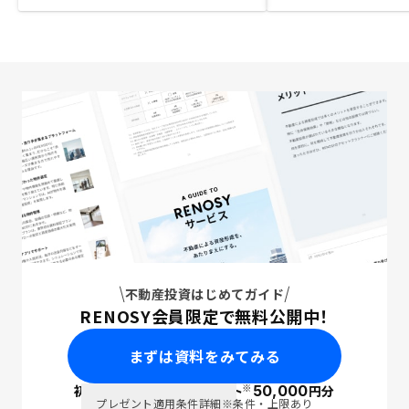
不動産投資はじめてガイド
RENOSY会員限定で無料公開中！
まずは資料をみてみる
※
初回面談で
ポイント
50,000
円分
PayPay
プレゼント適用条件詳細
※条件・上限あり