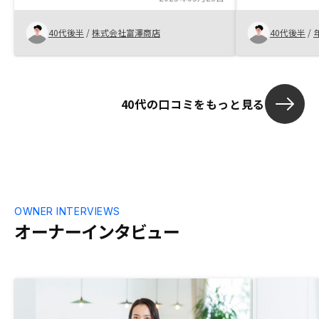
納得できる内容でした。 リスクについて
たので投資を
もきちんと説明されました。
観や世間に溢
40代後半
/
株式会社富澤商店
40代後半
/
えで、資産運
されるとよい
40代の口コミをもっと見る
OWNER INTERVIEWS
オーナーインタビュー