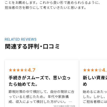
ことをお薦めします。これから良い形で進められらるように、
担当者の方を頼りにして考えていきたいと思います。
RELATED REVIEWS
関連する評判・口コミ
4.7
4
手続きがスムーズで、思い立っ
新しい資産
たら始めてた。
め
節税対策の中で検討して、自分の現状に合
始めるにあた
っていると感じたため。 年代や家族構
した。しかし
成、収入によって検討した方がいい。 物
ご担当者様に
件はとてもまともで、それを勧める理由も
2023年03月23日
ことができ、