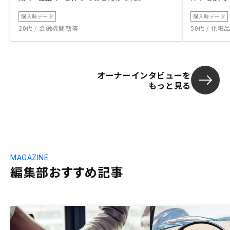
購入時データ
購入時データ
20代 / 金融機関勤務
50代 / 化
オーナーインタビューを
もっと見る
MAGAZINE
編集部おすすめ記事