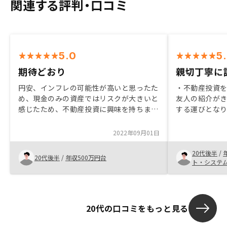
関連する評判・口コミ
5.0
5
期待どおり
親切丁寧に
円安、インフレの可能性が高いと思ったた
・不動産投資
め、現金のみの資産ではリスクが大きいと
友人の紹介が
感じたため、不動産投資に興味を持ちまし
する運びとなり
た。物件の管理が一貫して行える点、アプ
切に不動産投
リの充実度から他社と比較して決めまし
り、そのご説
2022年09月01日
た。担当者の対応もよく、スムーズに進ん
入を決断しま
だことが何よりも良かったです。
20代後半
/
20代後半
/
年収500万円台
ト・システ
20代の口コミをもっと見る