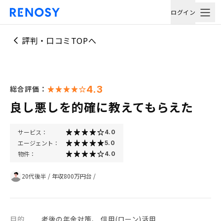
ログイン
評判・口コミTOPへ
4.3
総合評価：
良し悪しを的確に教えてもらえた
サービス：
4.0
エージェント：
5.0
物件：
4.0
20代後半
/
年収800万円台
/
目的
老後の年金対策、 信用(ローン)活用