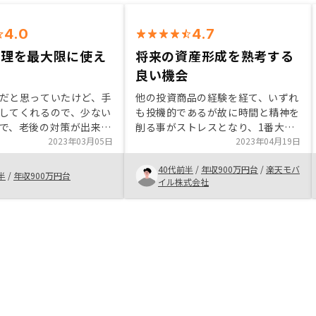
4.0
4.7
原理を最大限に使え
将来の資産形成を熟考する
良い機会
だと思っていたけど、手
他の投資商品の経験を経て、いずれ
してくれるので、少ない
も投機的であるが故に時間と精神を
で、老後の対策が出来る
削る事がストレスとなり、1番大事
非常に魅力をかんじた。
2023年03月05日
な『継続性』を追求する事が出来な
2023年04月19日
からのインフレ対策にも
かったところ、不動産投資にいきつ
40代前半
/
年収900万円台
/
楽天モバ
と思うので、知人にも是
きました。過去に業界経験も少しあ
半
/
年収900万円台
イル株式会社
った事から、不動産投資への抵抗は
なかったものの、考え得るリスクな
どの部分や、金額面の大きさから足
踏みをしていましたが、担当営業の
方との会話で一つずつ解消出来まし
た。また、契約から引渡し、その後
の運用まで可能な限りペーパーレス
で行うところに企業努力を感じ、今
後お付き合いしていける企業さんだ