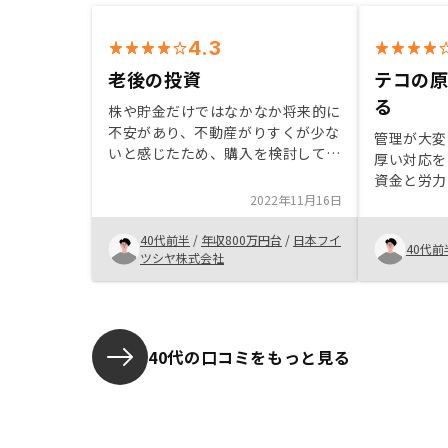
4.3
老後の投資
テコの
る
株や貯金だけではなかなか将来的に
不安があり、不動産がりすくが少な
管理が大変
いと感じたため、購入を検討してい
厚い対応を
た。知り合いがその場に購入したこ
資金と労力
ともあり、検討していたため、購入
2022年11月16日
ことから、
に至った。担当のかたは以前検討段
また、これ
階からお付き合いのある方で説明が
40代前半
/
年収800万円台
/
日本フイ
活用できる
40代前
わかりやすくよかった。
ツシヤ株式会社
非勧めたい
40代の口コミをもっと見る