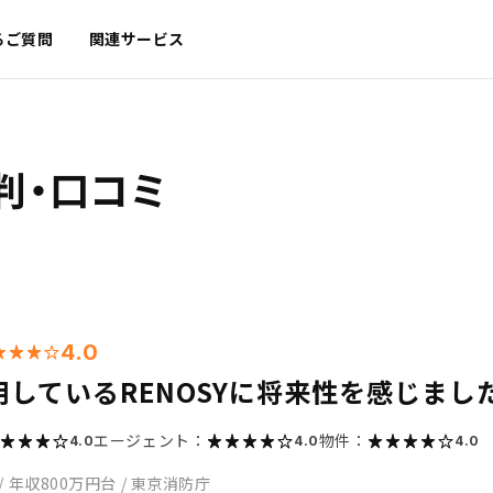
るご質問
関連サービス
判・口コミ
4.0
用しているRENOSYに将来性を感じまし
エージェント：
物件：
4.0
4.0
4.0
/
年収800万円台
/
東京消防庁