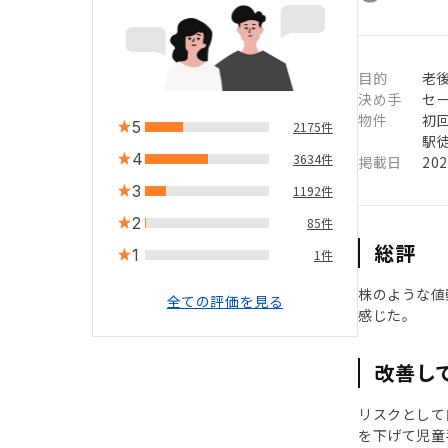
目的
老
決め手
セ
物件
初
5
2175件
駅徒
4
3634件
掲載日
20
3
1192件
2
85件
総評
1
1件
株のような値
全ての評価を見る
感じた。
改善し
リスクとして
を下げて児童