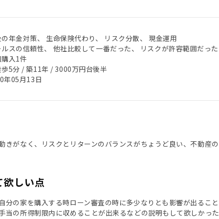
後の年金対策、 生命保険代わり、 リスク分散、 現金運用
ールスの信頼性、 他社比較して一番だった、 リスクが許容範囲だった
回購入1件
歩5分 / 築11年 / 3000万円台後半
20年05月13日
動きがなく、リスクとリターンのバランスがちょうど良い、不動産の世
て欲しい点
自分の家を購入する時ローン審査の時に多少なりとも影響が出ること
手当の所得制限内に収めることが出来るなどの説明もして欲しかっ