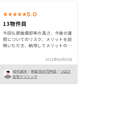
5.0
13物件目
今回も原価償却率の高さ、今後の運
用についてのリスク、メリットを説
明いただき、納得してメリットのほ
うが高いと判断して購入にいたりま
した。また、経費についてもいろい
2023年06月03日
ろ相談に乗っていただきました。今
後ともよろしくお願い致します。
40代前半
/
年収3800万円台
/
つばさ
在宅クリニック