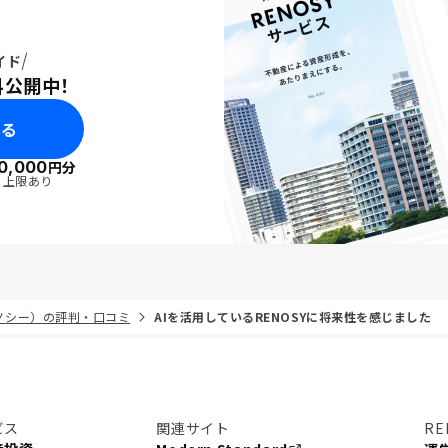
イド
料公開中！
みる
0,000
円分
・上限あり
リノシー）の評判・口コミ
AIを活用しているRENOSYに将来性を感じました
ビス
関連サイト
RE