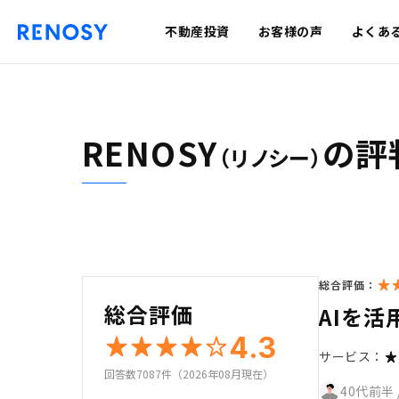
不動産投資
お客様の声
よくあ
RENOSY
の評
（リノシー）
総合評価：
総合評価
AIを活
4.3
サービス：
回答数7087件（2026年08月現在）
40代前半