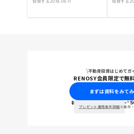
投資する
投資する
2018.06.11
20
不動産投資はじめてガ
RENOSY会員限定で無
まずは資料をみて
※
初回面談で
ポイント
5
PayPay
プレゼント適用条件詳細
※条件