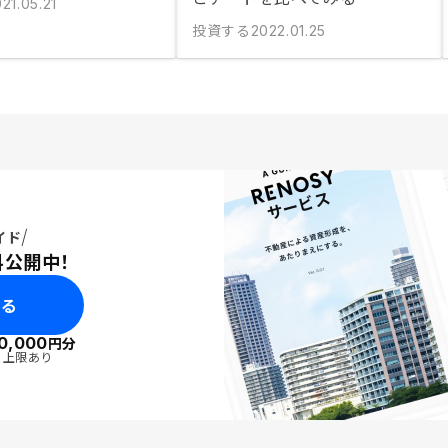
21.05.21
投資する
2022.01.25
イド
料公開中！
みる
0,000
円分
・上限あり