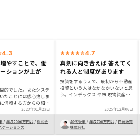
4.3
4.7
を増やすことで、働
真剣に向き合えば 答えてく
ベーションが上が
れる人と制度があります
投資をするうえで、最初から不動産
投資という人はなかなかいないと思
目的でした。またシステ
う。インデックス や株 現物資産の
いたことには感心致しま
投資での進めていくといずれ 偏り
に信頼する方からの紹介
が生じてくると思うのでそれ以外の
心感があった。さらに借
2023年01月23日
2025年12月06日
投資のきっかけとして リノシーさ
すことで、日々の仕事へ
んに相談するのはいいことなのかな
半
/
年収2000万円台
/
株式会
40代後半
/
年収700万円台
/
日発販売
がさらに増したことが、
と思った。 特に銀行から融資をも
バケーションズ
株式会社
大きなメリットです。
らって 投資額 そのものを増やすと