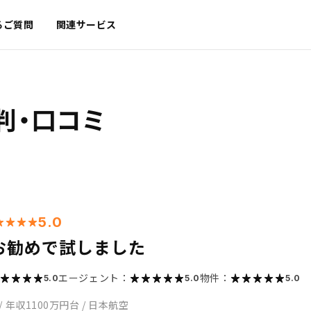
るご質問
関連サービス
判・口コミ
5.0
お勧めで試しました
エージェント：
物件：
5.0
5.0
5.0
/
年収1100万円台
/
日本航空