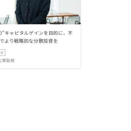
の”キャピタルゲインを目的に、不
でより戦略的な分散投資を
ータ
IT企業勤務