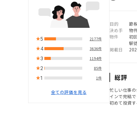
目的
節税
決め手
物
物件
初
5
2177件
駅徒
4
3636件
掲載日
20
3
1194件
2
85件
総評
1
1件
忙しい仕事の
全ての評価を見る
インで完結で
初めて投資す