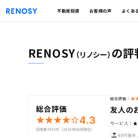
不動産投資
お客様の声
よくあ
RENOSY
の評
（リノシー）
総合評価：
総合評価
友人の
4.3
サービス：
回答数7093件（2026年08月現在）
40代後半