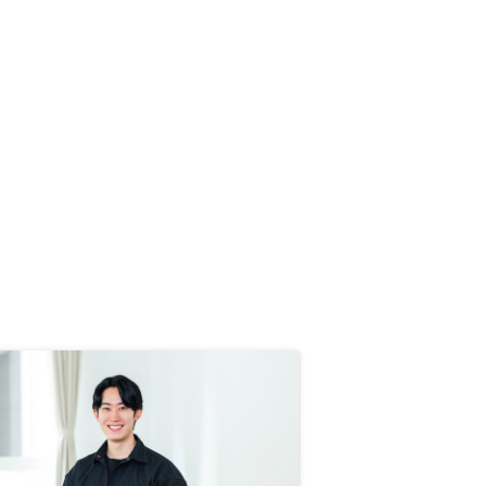
ーナーの権利や自由度が保護されて
いるよく考えられた管理補償プラン
だったこと。総合的に、自身の求め
る、自身に向いている資産形成手段
の一つだと判断したから。よくよく
考えるとあまり収益性や利益率の良
くない特に2物件目の提案の仕方
は、やめた方が良いと思う。結果的
に信頼性を失うだけなのと、気付か
ずに本契約やローン契約の締結まで
進めてしまった後に気づいた場合、
後には戻れない上に多額の借金を背
負うことになり、騙された感をかな
り感じてしまうため。