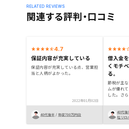
RELATED REVIEWS
関連する評判・口コミ
4.7
保証内容が充実している
借入金
くモチ
保証内容が充実している点、営業担
る。
当と人柄がよかった。
節税が主な
ムが優れて
した。さら
2022年01月02日
であり、安
入金を増や
40代後
の張り合い
40代後半
/
年収700万円台
社リロ
私にとって