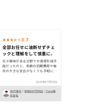
3.7
全部お任せに油断せずチェ
ックと理解をして慎重に。
元々興味がある分野での資産形成手
段だったのと、多額の初期費用や毎
月の大きな支出がなくても手軽に始
めることができること。また、すべ
ての管理を一気通貫の窓口で対応や
2026年07月08日
サポートしてもらえる安心感や、各
種リスクをカバーできる管理・補償
40代後半
/
年収800万円台
/
Classi株
プランの充実さ。また、従来型のサ
式会社
ブリースとは異なる、可能な限りオ