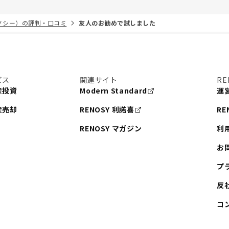
リノシー）の評判・口コミ
友人のお勧めで試しました
ビス
関連サイト
RE
産投資
Modern Standard
運
産売却
RENOSY 利諾喜
RE
RENOSY マガジン
利
お
プ
反
コ