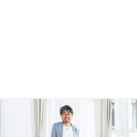
いうことで株でレバレッジをかける
よりははるかに安心なので そうい
う点でもいいことなのかな と感じ
るオーナーの紹介をするにあたって
物件の売れる速さが結構 尋常じゃ
なく早いので欲しいと思った物件を
やっぱり 初めての人にはある程度
こう期間を持って確保してくれるよ
うな制度があってもいいのかな と
は感じてます