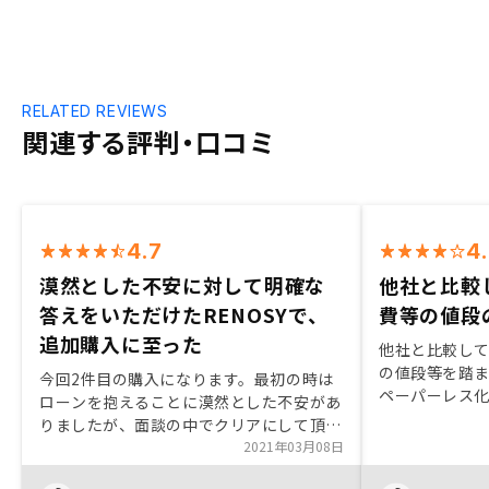
RELATED REVIEWS
関連する評判・口コミ
4.7
4
漠然とした不安に対して明確な
他社と比較
答えをいただけたRENOSYで、
費等の値段
追加購入に至った
他社と比較し
の値段等を踏
今回2件目の購入になります。最初の時は
ペーパーレス
ローンを抱えることに漠然とした不安があ
してもっと進
りましたが、面談の中でクリアにして頂け
ました。質問に対する回答も明確かつスピ
2021年03月08日
ーディーで良いと思います。 紹介して頂