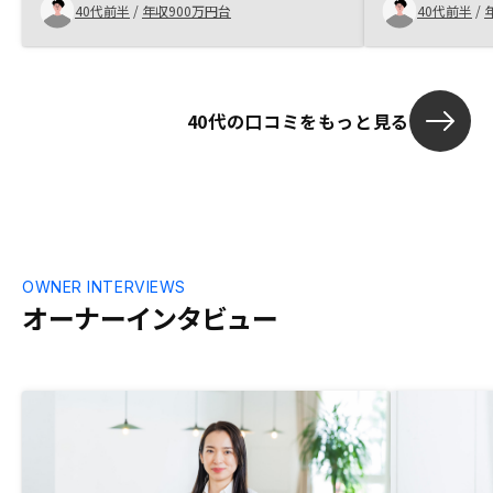
いた物件も2件とも自分が一人暮らしする
40代前半
/
年収900万円台
40代前半
/
なら住んでもよいなと思えるもので購入を
決めました。購入を決めた後の流れが初め
ての時は今一分からず、少々戸惑いがあり
ました。
40代の口コミをもっと見る
OWNER INTERVIEWS
オーナーインタビュー