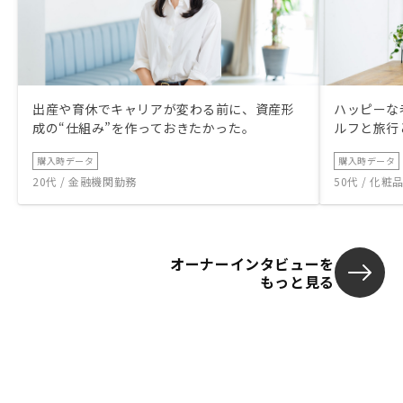
出産や育休でキャリアが変わる前に、資産形
ハッピーな
成の“仕組み”を作っておきたかった。
ルフと旅行
購入時データ
購入時データ
20代 / 金融機関勤務
50代 / 化
オーナーインタビューを
もっと見る