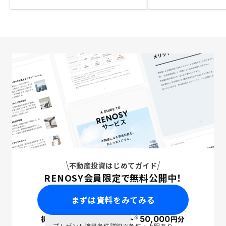
不動産投資はじめてガイド
RENOSY会員限定で無料公開中！
まずは資料をみてみる
※
初回面談で
ポイント
50,000
円分
PayPay
プレゼント適用条件詳細
※条件・上限あり