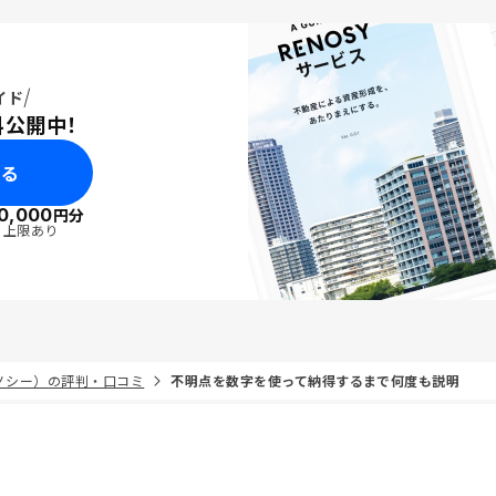
イド
料公開中！
みる
0,000
円分
・上限あり
リノシー）の評判・口コミ
不明点を数字を使って納得するまで何度も説明