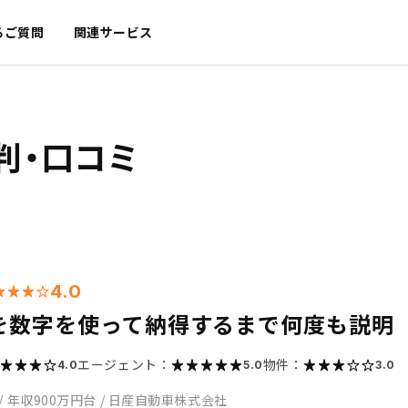
るご質問
関連サービス
判・口コミ
4.0
を数字を使って納得するまで何度も説明
エージェント：
物件：
4.0
5.0
3.0
/
年収900万円台
/
日産自動車株式会社