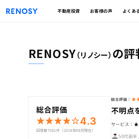
不動産投資
お客様の声
よくあ
RENOSY
の評
（リノシー）
総合評価：
総合評価
不明点
4.3
サービス：
回答数7081件（2026年08月現在）
50代前半