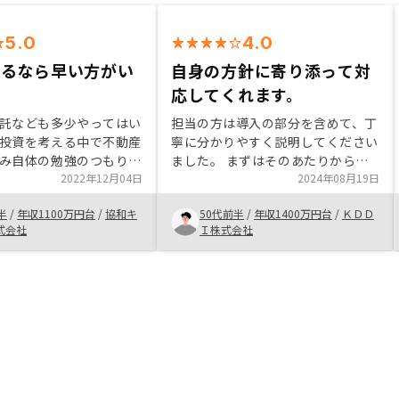
5.0
4.0
れるなら早い方がい
自身の方針に寄り添って対
応してくれます。
託なども多少やってはい
担当の方は導入の部分を含めて、丁
投資を考える中で不動産
寧に分かりやすく説明してください
み自体の勉強のつもりで
ました。 まずはそのあたりから、
た 仕組みを聞く中で沸
2022年12月04日
学びや気づきがあったと感じていま
2024年08月19日
つの小さな疑問について
す。 当方からはじっくりと考えて
半
/
年収1100万円台
/
協和キ
50代前半
/
年収1400万円台
/
ＫＤＤ
答いただいた いいとこ
購入したい、と意思表示をしました
式会社
Ｉ株式会社
なく、リスクについても
が、その方針もちゃんと尊重してく
れた 担当営業がガツガ
れました。 まだ購入したばかり
ず誠実な方であり、自分
で、どうなるのかわからない部分は
スで考えることができた
ありますが、信頼できると感じてい
容できるかどうかは個々
ます。節税効果が具体的にどれくら
るが自分の場合はやれる
いなのか？簡単にわかりやすく操作
めた方が良いと思った
できるシミュレーター的な機能があ
ればいいと思います。