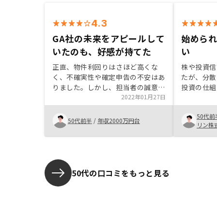
4.3
GA社の未来をアピールして
始めら
いたのも、好感が持てた
い
正直、物件利回りはさほど高くな
株や投資信
く、不確実性や確定申告の不安はあ
たが、分散
りました。しかし、担当者の誠意
投資の仕組
と、RENOSYが提供するサポート体
2022年01月27日
説明を聞い
制が他社と比較して、このシステム
いた一つ一
50代前
の中でなら、長期的にこの世界に入
も適切に回
50代前半
/
年収2000万円台
リン株
っていくは間違っていない！と思
ろはかりで
い、決断しました。担当者が繰り返
説明してく
し、GA社の未来をアピールしてい
ツしておら
たのも、好感が持てました！可能で
自身のペー
あるならば、黒字を確保しながら、
リスクを許
50代の口コミをもっと見る
事業進めていっていただきたいで
の考えによ
す。
なら早く始