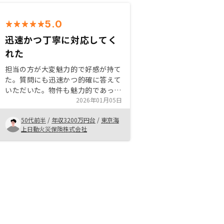
5.0
迅速かつ丁寧に対応してく
れた
担当の方が大変魅力的で好感が持て
た。質問にも迅速かつ的確に答えて
いただいた。物件も魅力的であっ
た。手続きも無駄がなくスムーズ。
2026年01月05日
常にお客様側の立場に立って対応い
50代前半
/
年収3200万円台
/
東京海
ただけるため、満足感が高い。疑問
上日動火災保険株式会社
点は何でも答えてもらえ、押し売り
は一切無いため、自分のペースで検
討できます。じっくり納得するまで
検討できます。特になし