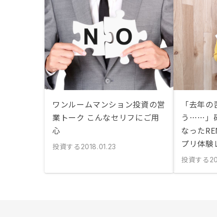
ワンルームマンション投資の営
「去年の
業トーク こんなセリフにご用
う……」
心
なったRE
プリ体験
投資する
2018.01.23
投資する
20