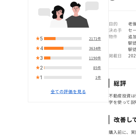
目的
老
決め手
セ
物件
追
5
2171件
駅徒
4
3634件
駅徒
掲載日
20
3
1190件
2
85件
1
1件
総評
全ての評価を見る
不動産投資は
字を使って説
改善し
購入前に、実