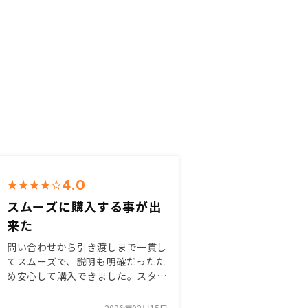
4.0
スムーズに購入する事が出
来た
問い合わせから引き渡しまで一貫し
てスムーズで、説明も明確だったた
め安心して購入できました。スタッ
フの方々の対応も丁寧で、信頼でき
る会社だと感じました。今後のアフ
2026年02月15日