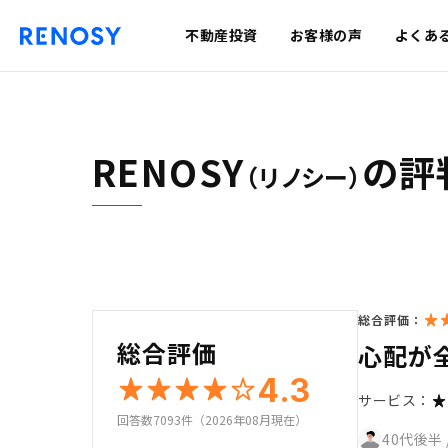
不動産投資
お客様の声
よくあ
RENOSY
の評
（リノシー）
総合評価：
総合評価
心配が
4.3
サービス：
回答数7093件（2026年08月現在）
40代後半