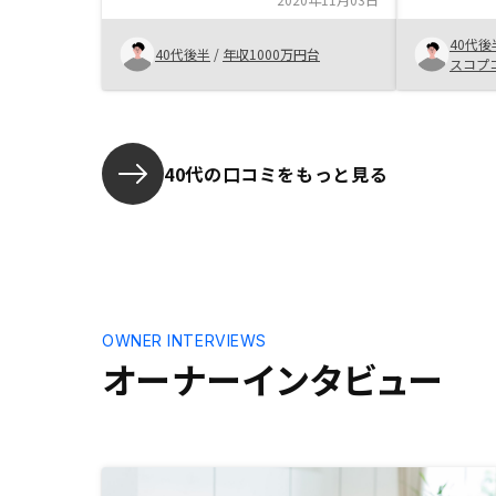
が、担当の
資金の確保
40代後
ること、ま
40代後半
/
年収1000万円台
スコプ
えていただ
価値を見出
た、迅速丁
置けると感
できる、と
40代の口コミをもっと見る
第です
OWNER INTERVIEWS
オーナーインタビュー