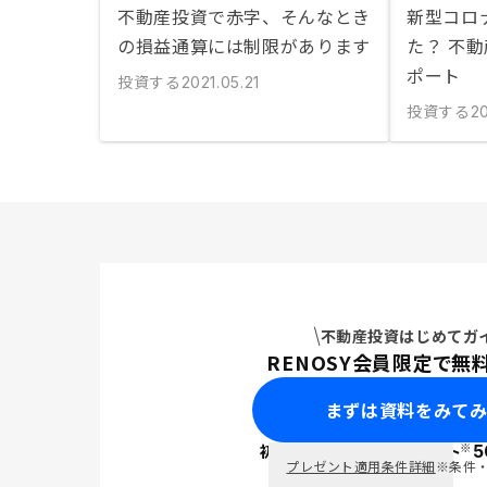
不動産投資で赤字、そんなとき
新型コロ
の損益通算には制限があります
た？ 不
ポート
投資する
2021.05.21
投資する
20
不動産投資はじめてガ
RENOSY会員限定で無
まずは資料をみて
※
初回面談で
ポイント
5
PayPay
プレゼント適用条件詳細
※条件