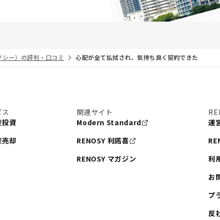
リノシー）の評判・口コミ
心配が全て払拭され、気持ち良く契約できた
ビス
関連サイト
RE
産投資
Modern Standard
運
産売却
RENOSY 利諾喜
RE
RENOSY マガジン
利
お
プ
反