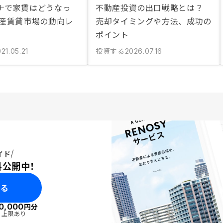
ナで家賃はどうなっ
不動産投資の出口戦略とは？
動産賃貸市場の動向レ
売却タイミングや方法、成功の
ポイント
投資する
21.05.21
2026.07.16
イド
料公開中！
みる
0,000
円分
・上限あり