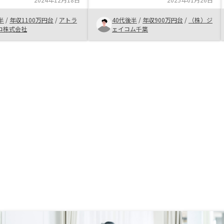
方との打ち合わせで老後
もよろしくお願いします。面談場所
や保険の代わりになりう
を外出先など対応いただけたら助か
半
/
年収1100万円台
/
アトラ
40代後半
/
年収900万円台
/
（株）ジ
た節税にもなることを教
ります。
コ株式会社
ェイコム千葉
き、不動産投資の新たな
すことができました。ま
寧な対応で非常に信頼を
じ、ひいては会社も信用
なりリノシーに決めた次