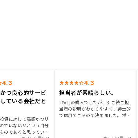
4.3
4.3
寧かつ良心的サービ
担当者が素晴らしい。
供している会社だと
2棟目の購入でしたが、引き続き担
当者の説明がわかりやすく、紳士的
で信用できるので決めました。将来
投資に対して高額かつリ
の資金運用として、リスクはあるが
のではないかという自分
プラスの可能性が高くはじめるなら
ものであると思っていた
早いほうがよいと思います。3棟目
2024年12月18日
2025年01月26日