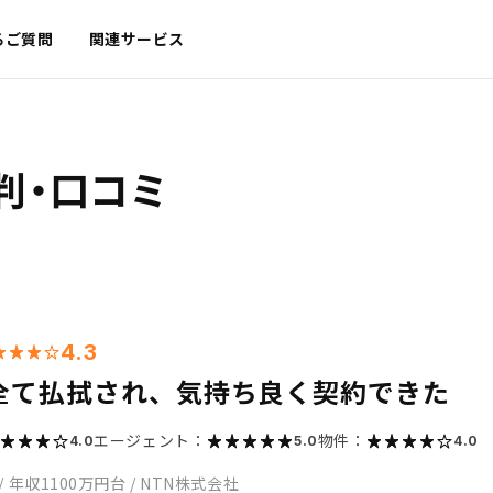
るご質問
関連サービス
判・口コミ
4.3
全て払拭され、気持ち良く契約できた
エージェント：
物件：
4.0
5.0
4.0
/
年収1100万円台
/
NTN株式会社