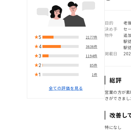
目的
老
決め手
セ
物件
追
5
2177件
駅徒
4
3636件
駅徒
掲載日
20
3
1194件
2
85件
1
1件
総評
全ての評価を見る
営業の方が素
きができまし
改善し
特になし