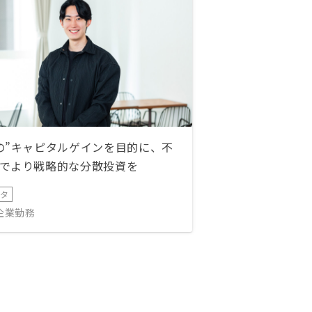
の”キャピタルゲインを目的に、不
でより戦略的な分散投資を
ータ
IT企業勤務