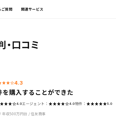
るご質問
関連サービス
判・口コミ
4.3
件を購入することができた
エージェント：
物件：
4.0
4.0
5.0
/
年収500万円台
/
住友商事