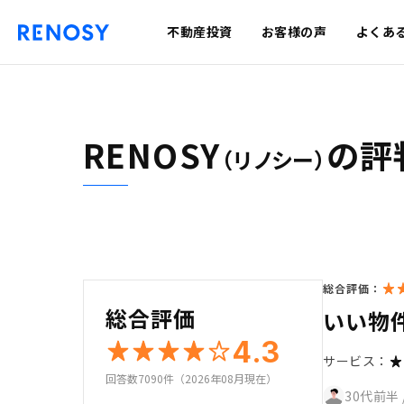
不動産投資
お客様の声
よくあ
RENOSY
の評
（リノシー）
総合評価：
総合評価
いい物
4.3
サービス：
回答数7090件（2026年08月現在）
30代前半