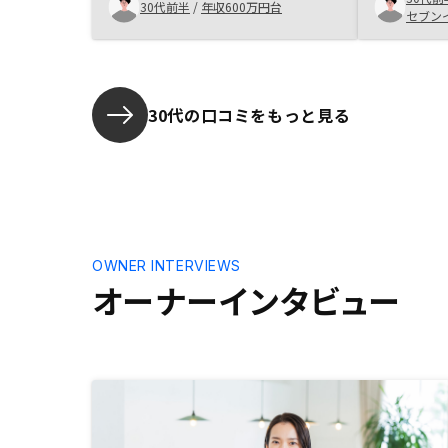
にして欲しいと連絡した時の返信が
くれていた
30代前半
/
年収600万円台
セブン
なかったり、購入後のやり取りでメ
物なので一
ールの返信がなかったりと購入さえ
りましたが
すれば用無しな雰囲気が少しして残
将来への蓄
念でした。 最終的に私は購入にい
で即決しま
たりましたが、こういった態度を改
に徹底され
30代の口コミをもっと見る
めないと購入意欲がなくなる人もい
了画面の送
ると思うので注意した方が良いと思
に感じた。
います。上記6にも記入しました
その点はも
が、気持ちよく購入できるような心
感じた。
遣いが必要だと思います。
OWNER INTERVIEWS
オーナーインタビュー