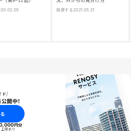
（第9−11話）
況、外からの見分け方
投資する
020.02.05
2021.05.21
イド
料公開中！
みる
0,000
円分
・上限あり