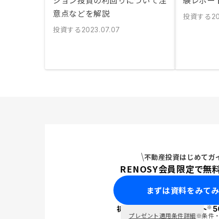
ション投資の利回りについて注
験レポート
意点などを解説
投資する
2
投資する
2023.07.07
不動産投資はじめてガ
RENOSY会員限定で無
まずは資料をみて
※
初回面談で
ポイント
5
PayPay
プレゼント適用条件詳細
※条件