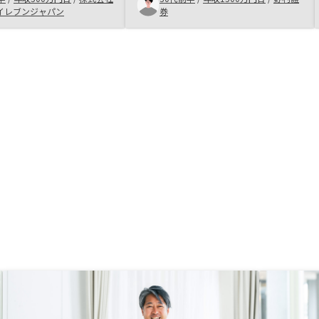
為信用できた。高い買い
込後のフローを明確に教えてほしい
イレブンジャパン
券
歩踏み出すのは勇気が入
こちらの不安材料である
えと不動産に対する信用
した。確認の徹底が社員
ていた。確認の連絡や終
付を度々依頼されて億劫
クライアントに対しては
う少し気遣いが欲しいと