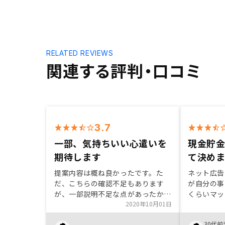
RELATED REVIEWS
関連する評判・口コミ
3.7
一部、気持ちいい心遣いを
現金貯
期待します
て決め
提案内容は概ね良かったです。た
ネット広告
だ、こちらの確認不足もあります
が自分の事
が、一部説明不足な点があったかな
くらいマッ
と思います。 また、こちらが乗り
2020年10月01日
った。担当
気なときは良いのですが、一旦保留
すく、こち
30代前