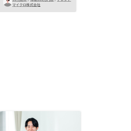
ートを切ることができました。私と
マイクロ株式会社
同じように迷っている方にもぜひお
勧めしたいです。