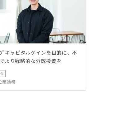
の”キャピタルゲインを目的に、不
でより戦略的な分散投資を
ータ
IT企業勤務