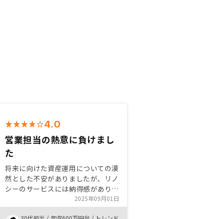
4.0
営業担当の熱意に負けまし
た
将来に向けた資産運用についての漠
然とした不安がありましたが、リノ
シーのサービスには納得感があり、
また営業担当の方も親身になって何
2025年09月01日
度も説明をいただいたおかげでスタ
30代前半
/
年収600万円台
/
トレンド