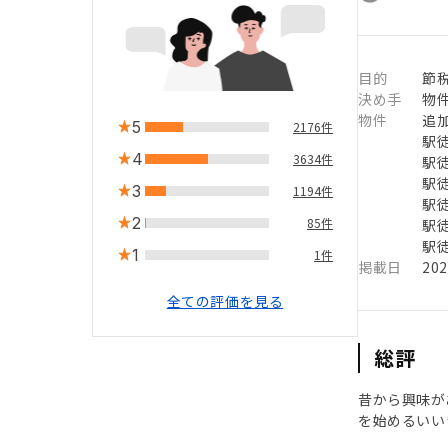
目的
節
決め手
物
物件
追
5
2176件
駅徒
4
3634件
駅徒
駅徒
3
1194件
駅徒
2
85件
駅徒
駅徒
1
1件
掲載日
20
全ての評価を見る
総評
昔から興味が
を始めるいい