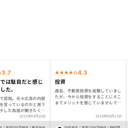
3.7
4.3
金では駄目だと感じ
投資
ました。
過去、不動産投資を経験していまし
たが、今から投資をすることにそこ
で認知。元々広告の内容
までメリットを感じていませんでし
を言っているのかと思う
た。 ただ、担当の方の話を聞いて
チした為話が聞きたくな
節税の話に納得感があったため再度
してくれた方はわかりや
2023年04月28日
2024年08月15日
投資にいたりました。 また、物件
らの質問に迅速に答えて
の選び方等安心感もありました。申
半
/
年収500万円台
/
株式会社
30代前半
/
年収1500万円台
/
野村證