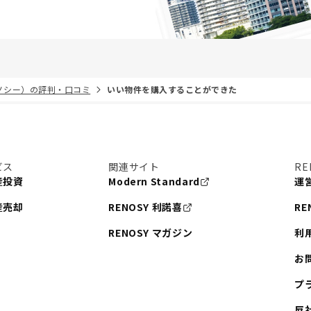
リノシー）の評判・口コミ
いい物件を購入することができた
ビス
関連サイト
RE
産投資
Modern Standard
運
産売却
RENOSY 利諾喜
RE
RENOSY マガジン
利
お
プ
反