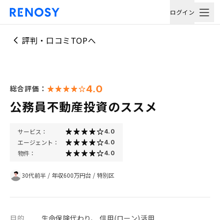
ログイン
評判・口コミTOPへ
4.0
総合評価：
公務員不動産投資のススメ
サービス：
4.0
エージェント：
4.0
物件：
4.0
30代前半
/
年収600万円台
/
特別区
目的
生命保険代わり、 信用(ローン)活用