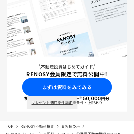
不動産投資はじめてガイド
RENOSY会員限定で無料公開中！
まずは資料をみてみる
※
初回面談で
ポイント
50,000
円分
PayPay
プレゼント適用条件詳細
※条件・上限あり
TOP
RENOSY不動産投資
お客様の声
RENOSY（リノシー）の評判・口コミ
公務員不動産投資のススメ