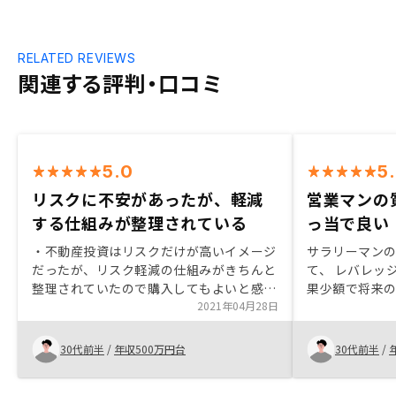
RELATED REVIEWS
関連する評判・口コミ
5.0
5
リスクに不安があったが、軽減
営業マンの
する仕組みが整理されている
っ当で良い
・不動産投資はリスクだけが高いイメージ
サラリーマン
だったが、リスク軽減の仕組みがきちんと
て、 レバレッ
整理されていたので購入してもよいと感じ
果少額で将来
た ・普段仕事で忙しいため、必要な手続
2021年04月28日
的だった。 物
きがあれば都度連絡いただける点は非常に
の同業他社に
ありがたい どこかのタイミングで手続き
説明があり納
30代前半
/
年収500万円台
30代前半
/
の全体像を事前に知れたらよりありがたい
圧倒的に高い
と感じた。 購入後にも都度手続きが発生
営業の質が悪