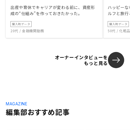
出産や育休でキャリアが変わる前に、資産形
ハッピーな
成の“仕組み”を作っておきたかった。
ルフと旅行
購入時データ
購入時データ
20代 / 金融機関勤務
50代 / 化
オーナーインタビューを
もっと見る
MAGAZINE
編集部おすすめ記事