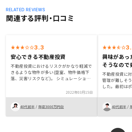
RELATED REVIEWS
関連する評判・口コミ
3.3
3
安心できる不動産投資
興味があっ
そうなので
不動産投資におけるリスクがかなり軽減で
きるような物件が多い(空室、物件価格下
不動産投資に
落、災害リスクなど)。 シミュレーション
管理が難しそ
上でも家賃や物件の値下がりや突発的な設
した。最初は
備の修繕費などをしっかり想定に含んでい
2022年03月15日
獲得するつも
て楽天的な数字ではないと感じた。
クが少なそう
来の安定に繋
40代前半
/
年収3000万円台
40代前半
/
を合わせて節
た。