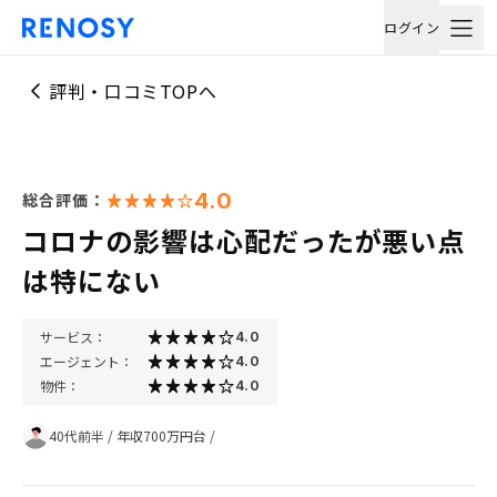
ログイン
評判・口コミTOPへ
4.0
総合評価：
コロナの影響は心配だったが悪い点
は特にない
サービス：
4.0
エージェント：
4.0
物件：
4.0
40代前半
/
年収700万円台
/