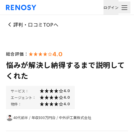
ログイン
評判・口コミTOPへ
4.0
総合評価：
悩みが解決し納得するまで説明して
くれた
サービス：
4.0
エージェント：
4.0
物件：
4.0
40代前半
/
年収800万円台
/
中外炉工業株式会社