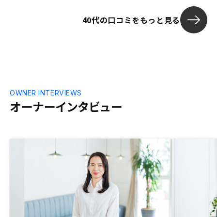
ル可能なものであることが分かり、やらな
ができるロジ
40代の口コミをもっと見る
い理由はないと思うようになりました。ま
っかりしてい
たご担当の方が物件を複数ご所有されてお
り大きくない
り、経験談が聞けたことも大きかったと思
たので購入を
います。
他社からも話
自分の身内も
したことが最
OWNER INTERVIEWS
オーナーインタビュー