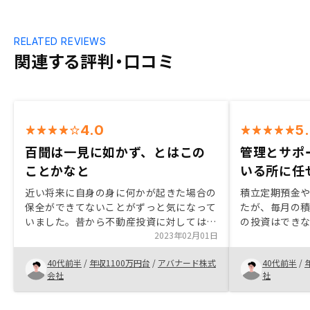
RELATED REVIEWS
関連する評判・口コミ
4.0
5
百聞は一見に如かず、とはこの
管理とサポ
ことかなと
いる所に任
近い将来に自身の身に何かが起きた場合の
積立定期預金や
保全ができてないことがずっと気になって
たが、毎月の
いました。昔から不動産投資に対しては怖
の投資はでき
いイメージしかなかったので敬遠してきた
2023年02月01日
当初は不動産
のですが、機会があって話を聞いてみるこ
分では難しい
40代前半
/
年収1100万円台
/
アバナード株式
40代前半
/
とにしました。ご担当の方は私が心配して
同期が投資用
会社
社
いる部分を常に汲みとって下さり、納得い
聞いたのがき
くまでしっかりと説明をいただけました。
しました。 説
おかげさまで、全てのリスクはコントロー
いうゲタをは