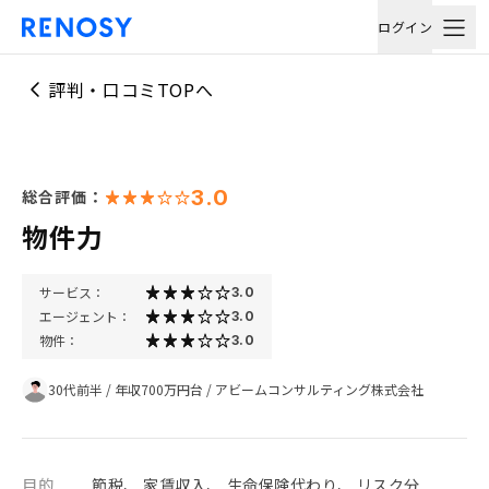
ログイン
評判・口コミTOPへ
3.0
総合評価：
物件力
サービス：
3.0
エージェント：
3.0
物件：
3.0
30代前半
/
年収700万円台
/
アビームコンサルティング株式会社
目的
節税、 家賃収入、 生命保険代わり、 リスク分