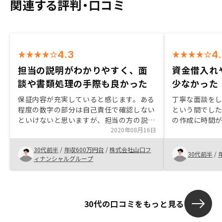
関連する評判・口コミ
4.3
4
担当の説明がわかりやすく、面
資金借入れ
談や書類処理の手際も良かった
少なかった
保証内容が充実していると感じます。ある
丁寧な面談を
程度の数字の部分は自己責任で確認しない
という間でし
といけないと思いますが、担当の方の説明
の作成に時間
もわかりやすく、納得できる部分が多かっ
2020年08月16日
が、Webの利
たです。あとあらゆるスピード感がとにか
購入後のフォ
30代前半
/
年収600万円台
/
株式会社山口フ
く速い！笑Web上での面談や書類処理な
のが契約の決
30代前半
/
ィナンシャルグループ
ど、手際が良かったです。まだ使用してい
際に部屋の周
ませんが、アプリを使って直接担当者とコ
がありました
ンタクトを取れる機能があれば、便利かも
スの雰囲気や
しれません。
れば良かったと
30代の口コミをもっと見る
の諸費用の部
ので、契約の