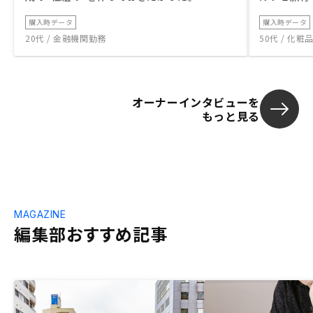
購入時データ
購入時データ
20代 / 金融機関勤務
50代 / 化
オーナーインタビューを
もっと見る
MAGAZINE
編集部おすすめ記事