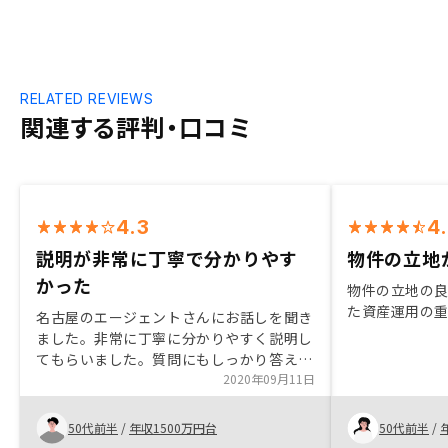
RELATED REVIEWS
関連する評判・口コミ
4.3
4
説明が非常に丁寧で分かりやす
物件の立地
かった
物件の立地の
た資産運用の
名古屋のエージェントさんにお話しを聞き
ました。非常に丁寧に分かりやすく説明し
てもらいました。質問にもしっかり答えて
くれました。決裁後アプリに早く反映され
2020年09月11日
ると良い。
50代前半
/
年収1500万円台
50代前半
/