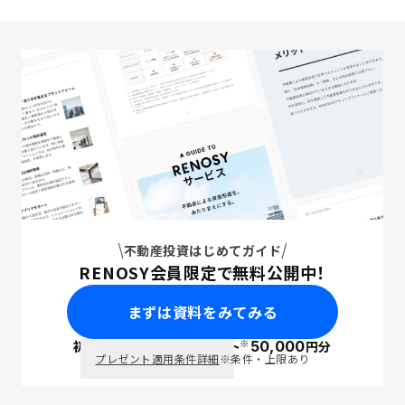
不動産投資はじめてガイド
RENOSY会員限定で無料公開中！
まずは資料をみてみる
※
初回面談で
ポイント
50,000
円分
PayPay
プレゼント適用条件詳細
※条件・上限あり