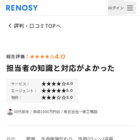
ログイン
評判・口コミTOPへ
4.0
総合評価：
担当者の知識と対応がよかった
サービス：
4.0
エージェント：
5.0
物件：
3.0
50代前半
/
年収1000万円台
/
株式会社一条工務店
目的
節税、 生命保険代わり、 信用(ローン)活用