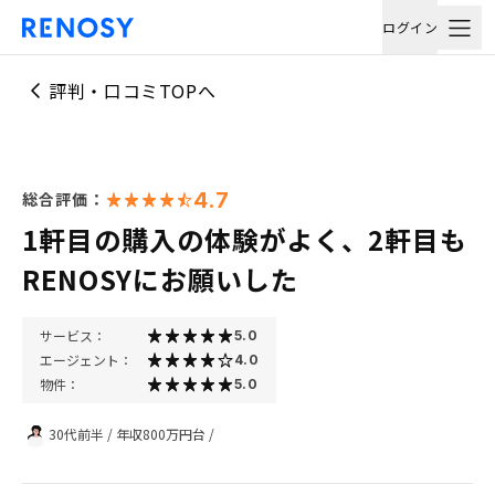
ログイン
評判・口コミTOPへ
4.7
総合評価：
1軒目の購入の体験がよく、2軒目も
RENOSYにお願いした
サービス：
5.0
エージェント：
4.0
物件：
5.0
30代前半
/
年収800万円台
/