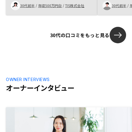
レッジが効かせられることを理解しまし
う思いが強くな
30代前半
/
年収500万円台
/
TIS株式会社
30代前半
/
た。 物件選びにAIを導入している事も安
抱いた疑問に
心感があり、物件の購入につながりまし
で、購入の決
た。
30代の口コミをもっと見る
OWNER INTERVIEWS
オーナーインタビュー