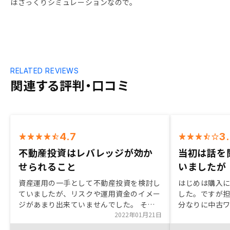
はざっくりシミュレーションなので。
RELATED REVIEWS
関連する評判・口コミ
4.7
3
不動産投資はレバレッジが効か
当初は話を
せられること
いましたが
資産運用の一手として不動産投資を検討し
はじめは購入
ていましたが、リスクや運用資金のイメー
した。ですが
ジがあまり出来ていませんでした。 そん
分なりに中古
な中、担当営業の方と面談を重ね、許容で
2022年01月21日
ついて調べて
きるリスクである事や、不動産投資はレバ
を考えると良