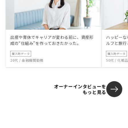
出産や育休でキャリアが変わる前に、資産形
ハッピーな
成の“仕組み”を作っておきたかった。
ルフと旅行
購入時データ
購入時データ
20代 / 金融機関勤務
50代 / 化
オーナーインタビューを
もっと見る