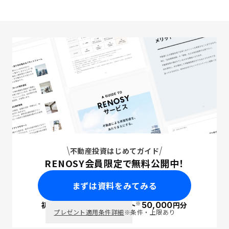
不動産投資はじめてガイド
RENOSY会員限定で無料公開中！
まずは資料をみてみる
※
初回面談で
ポイント
50,000
円分
PayPay
プレゼント適用条件詳細
※条件・上限あり