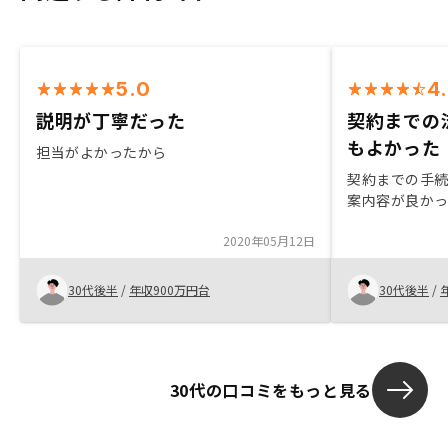
5.0
4
説明が丁寧だった
契約までの
もよかった
担当がよかったから
契約までの手
案内容が良か
2020年05月12日
30代後半
/
年収900万円台
30代後半
/
30代の口コミをもっと見る