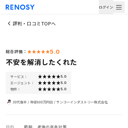
ログイン
評判・口コミTOPへ
5.0
総合評価：
不安を解消したくれた
サービス：
5.0
エージェント：
5.0
物件：
5.0
30代後半
/
年収600万円台
/
サンコーインダストリー株式会社
目的
節税、 老後の年金対策