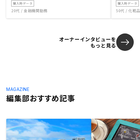
購入時データ
購入時データ
20代 / 金融機関勤務
50代 / 化
オーナーインタビューを
もっと見る
MAGAZINE
編集部おすすめ記事