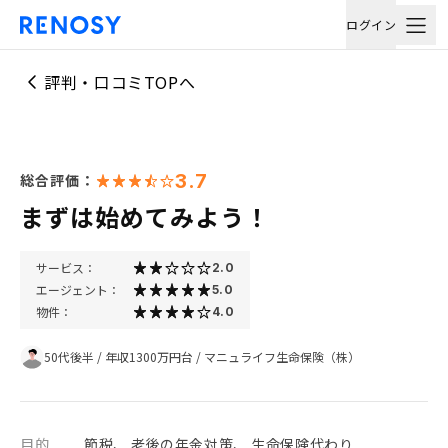
ログイン
評判・口コミTOPへ
3.7
総合評価：
まずは始めてみよう！
サービス：
2.0
エージェント：
5.0
物件：
4.0
50代後半
/
年収1300万円台
/
マニュライフ生命保険（株）
目的
節税、 老後の年金対策、 生命保険代わり