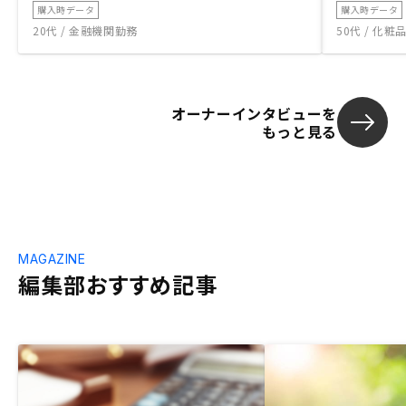
購入時データ
購入時データ
20代 / 金融機関勤務
50代 / 化
オーナーインタビューを
もっと見る
MAGAZINE
編集部おすすめ記事