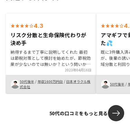
4.3
4
リスク分散と生命保険代わりが
アマギフで
決め手
た💦
納得するまで丁寧に説明してくれた 最初
既に3件購入済
は節税対策として検討を始めたが、節税効
が、後輩の誘
果が少ないのでは無いか？という問いかけ
域分散と利回
に対して、既存の投資が偏っているので、
2023年04月16日
れまでの2社よ
分散投資の意味があるとか、生命保険とし
んで次の物件
50代後半
/
年収1600万円台
/
日本オラクル株
ての価値もあるとか色々とアドバイスをも
シーさんにお
50代後半
/
式会社
らい、最終的には営業の人柄が後押しにな
ません💦
って契約しました。面談のシステムは改善
の余地があると感じました。電話が無くて
も使えるようにして欲しいです。
50代の口コミをもっと見る