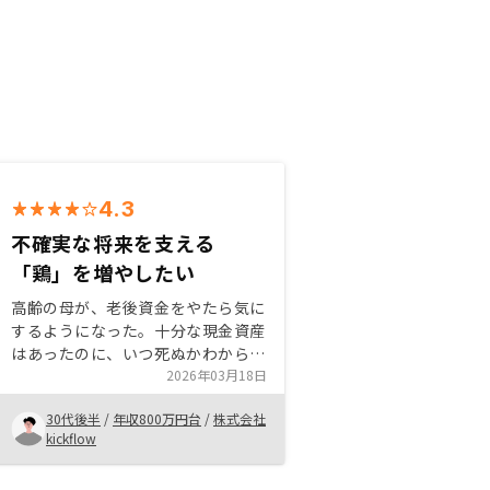
4.3
不確実な将来を支える
「鶏」を増やしたい
高齢の母が、老後資金をやたら気に
するようになった。十分な現金資産
はあったのに、いつ死ぬかわからな
い・毎月入ってきていた金額が入っ
2026年03月18日
てこなくなる・体がどんどん不自由
30代後半
/
年収800万円台
/
株式会社
になって思うようにいかない、、精
kickflow
神的にストレスが大きかったようだ
った。自分も同じようにストレスを