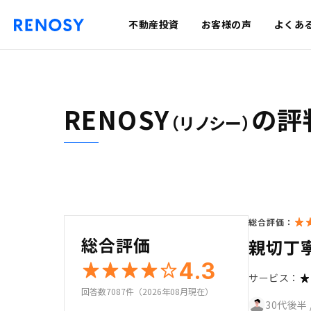
不動産投資
お客様の声
よくあ
RENOSY
の評
（リノシー）
総合評価：
総合評価
親切丁
4.3
サービス：
回答数7087件（2026年08月現在）
30代後半