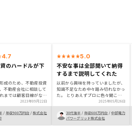
4.7
5.0
投資のハードルが下
不安な事は全部聞いて納得
するまで説明してくれた
形成のため、不動産投資
以前から興味を持っていましたが、
、不動産会社に相談して
知識不足なため中々踏み切れなかっ
れまでは顧客目線がなか
た。 とりあえずプロに色々聞こう
社はしっかりとした説明
2023年09月22日
と思い、始めにリノシーさんに面談
2025年05月26日
た。 提案してもらった
予約をして、 説明を聞いている内
半
/
年収900万円台
/
株式会社
30代後半
/
年収600万円台
/
中部電力
もよく、納得して購入す
に不安感が払拭出来た。 やらない
行
パワーグリッド株式会社
きた。 購入後のアフタ
理由はないと思い即決で購入を決め
もアプリがあり、安心し
た。