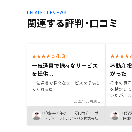
RELATED REVIEWS
関連する評判・口コミ
4.3
一気通貫で様々なサービス
不動産
を提供...
がった
一気通貫で様々なサービスを提供し
将来の資産
てくれる点
を検討して
いたが、こ
2021年09月30日
った。 同
と対応だっ
30代後半
/
年収1600万円台
/
アーサ
30代後
物件がとて
ー・ディ・リトルジャパン株式会社
北國銀
ることがで
ーフォロー