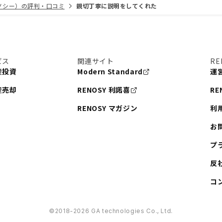
リノシー）の評判・口コミ
親切丁寧に説明をしてくれた
ビス
関連サイト
RE
産投資
Modern Standard
運
産売却
RENOSY 利諾喜
RE
RENOSY マガジン
利
お
プ
反
コ
©︎2018-2026 GA technologies Co., Ltd.