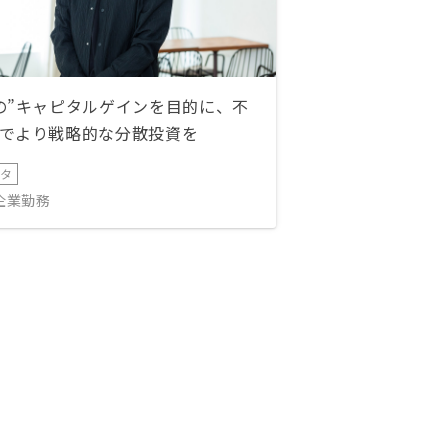
の”キャピタルゲインを目的に、不
でより戦略的な分散投資を
ータ
IT企業勤務