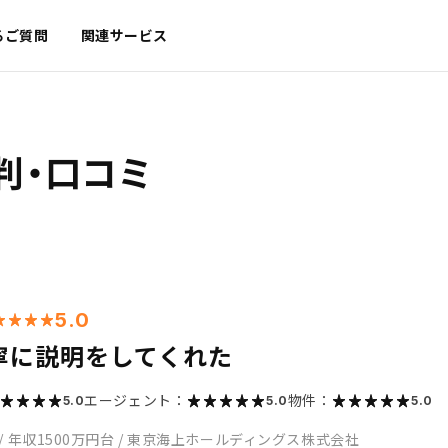
るご質問
関連サービス
判・口コミ
5.0
寧に説明をしてくれた
エージェント：
物件：
5.0
5.0
5.0
/
年収1500万円台
/
東京海上ホールディングス株式会社