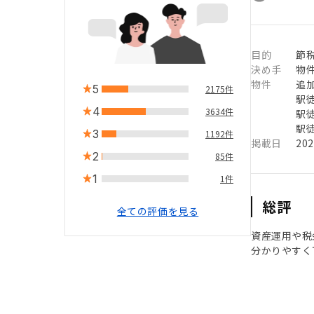
目的
節
決め手
物
物件
追
5
2175件
駅徒
4
3634件
駅徒
駅徒
3
1192件
掲載日
20
2
85件
1
1件
総評
全ての評価を見る
資産運用や税
分かりやすく