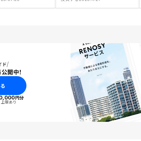
イド
料公開中！
みる
0,000
円分
・上限あり