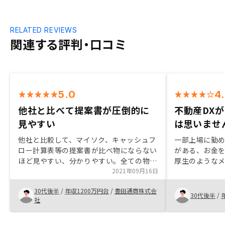
RELATED REVIEWS
関連する評判・口コミ
5.0
4
他社と比べて提案書が圧倒的に
不動産DX
見やすい
は思いませ
他社と比較して、マイソク、キャッシュフ
一部上場に勤
ロー計算表等の提案書が比べ物にならない
がある、お金
ほど見やすい、分かりやすい。全ての物件
厚生のような
情報をユーザーが自分で見に行けるように
2021年09月16日
ます。 よって
して欲しい。
ておりました
30代後半
/
年収1200万円台
/
豊田通商株式会
て投資に回せ
30代後半
/
社
た。