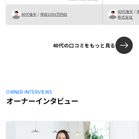
投資することなく、本業において末長く会
当が変わると
社を存続させて下さい。
40代後半
/
増すので、一
40代後半
/
年収1000万円台
株式会社
行う方が好感
40代の口コミをもっと見る
OWNER INTERVIEWS
オーナーインタビュー