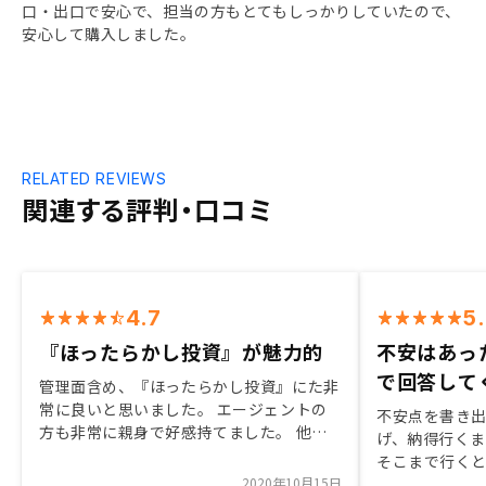
口・出口で安心で、担当の方もとてもしっかりしていたので、
安心して購入しました。
RELATED REVIEWS
関連する評判・口コミ
4.7
5
『ほったらかし投資』が魅力的
不安はあっ
で回答して
管理面含め、『ほったらかし投資』にた非
常に良いと思いました。 エージェントの
不安点を書き
方も非常に親身で好感持てました。 他社
げ、納得行く
比較しても管理面とエージェントの差で優
そこまで行く
れていたことが決定要因でした。他業種に
2020年10月15日
でGOという判