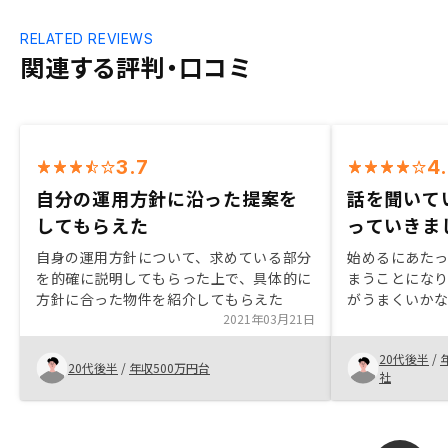
RELATED REVIEWS
関連する評判・口コミ
3.7
4
自分の運用方針に沿った提案を
話を聞いて
してもらえた
っていきま
自身の運用方針について、求めている部分
始めるにあた
を的確に説明してもらった上で、具体的に
まうことにな
方針に合った物件を紹介してもらえた
がうまくいか
2021年03月21日
不安がありま
介していただ
20代後半
/
度保たれる、
20代後半
/
年収500万円台
社
かと思えたた
た。購入後、
たところがあ
応していただ