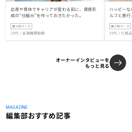
出産や育休でキャリアが変わる前に、資産形
ハッピーな
成の“仕組み”を作っておきたかった。
ルフと旅行
購入時データ
購入時データ
20代 / 金融機関勤務
50代 / 化
オーナーインタビューを
もっと見る
MAGAZINE
編集部おすすめ記事