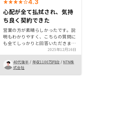
4.3
心配が全て払拭され、気持
ち良く契約できた
営業の方が素晴らしかったです。説
明もわかりやすく、こちらの質問に
も全てしっかりと回答いただきまし
た。とても信頼できる取り引きがで
2025年12月16日
きました。将来の引退後の持ち家ま
40代後半
/
年収1100万円台
/
NTN株
たはマンション購入に向けて運用し
式会社
たいと思います。特になし