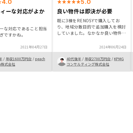
4.0
5.0
ディーな対応がよか
良い物件は即決が必要
既に3棟をRENOSYで購入してお
り、地域分散目的で追加購入を検討
ーな対応であること担当
していました。なかなか良い物件は
ぎですかね。
すぐに買い手がついてしまうため、
自分の中で判断する基準を持ってお
2021年04月27日
2024年06月24日
いた上で、条件に合う物件は即決す
ることが大事かなと思います。
半
/
年収1600万円台
/
peach
40代後半
/
年収2700万円台
/
KPMG
ion株式会社
コンサルティング株式会社