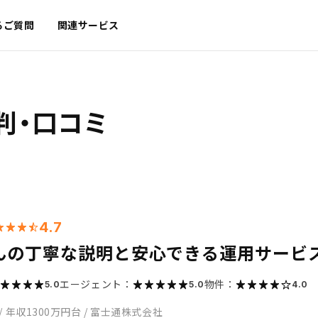
るご質問
関連サービス
判・口コミ
4.7
んの丁寧な説明と安心できる運用サービ
エージェント：
物件：
5.0
5.0
4.0
/
年収1300万円台
/
富士通株式会社