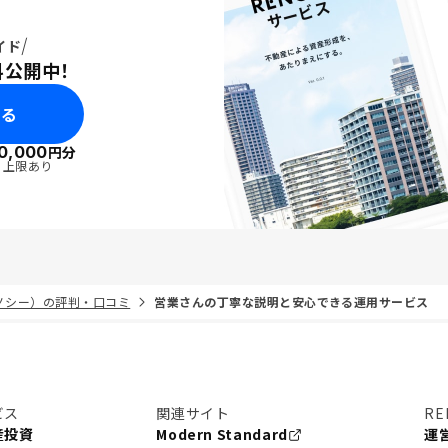
イド
料公開中！
みる
0,000
円分
・上限あり
リノシー）の評判・口コミ
営業さんの丁寧な説明と安心できる運用サービス
ビス
関連サイト
RE
産投資
Modern Standard
運