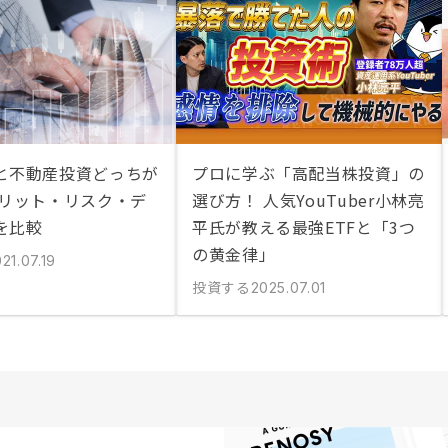
と不動産投資どっちが
プロに学ぶ「高配当株投資」の
メリット・リスク・デ
選び方！ 人気YouTuber小林亮
を比較
平氏が教える最強ETFと「3つ
の黄金律」
21.07.19
投資する
2025.07.01