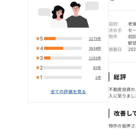
目的
老
決め手
セ
物件
初
5
2175件
駅徒
4
3634件
掲載日
20
3
1192件
2
85件
総評
1
1件
不動産投資の
全ての評価を見る
入に至りまし
改善し
物件の仮押さ