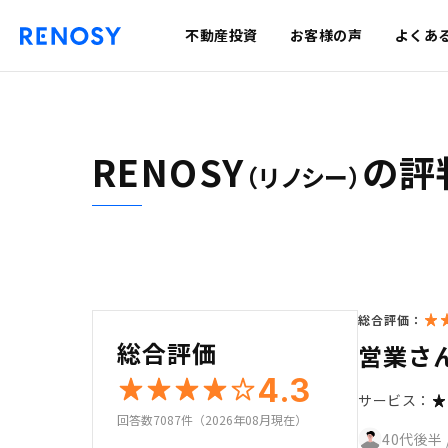
不動産投資
お客様の声
よくあ
RENOSY
の評
（リノシー）
総合評価：
総合評価
営業さ
4.3
サービス：
回答数7087件（2026年08月現在）
40代後半