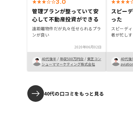
3.0
管理プランが整っていて安
スピー
心して不動産投資ができる
った
遠距離物件だが丸々任せられるプラ
スピーディ
ンが良い
者が忙しす
2020年06月02日
40代後半
/
年収500万円台
/
東芝コン
40代後
シューママーケティング株式会社
aviat
40代の口コミをもっと見る