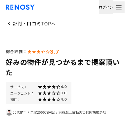
ログイン
評判・口コミTOPへ
3.7
総合評価：
好みの物件が見つかるまで提案頂い
た
サービス：
4.0
エージェント：
3.0
物件：
4.0
50代前半
/
年収2000万円台
/
東京海上日動火災保険株式会社