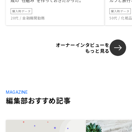
成の“仕組み”を作っておきたかった。
ルフと旅行
購入時データ
購入時データ
20代 / 金融機関勤務
50代 / 化
オーナーインタビューを
もっと見る
MAGAZINE
編集部おすすめ記事