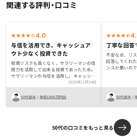
関連する評判・口コミ
4.0
4
与信を活用でき、キャッシュア
丁寧な回答
ウト少なく投資できた
不安な点、リ
回答してくれ
投資リスクも高くなく、サラリーマンの信
ンスか悪いの
用力を活用して出来る投資であったため。
た。
サラリーマンの与信を活用し、キャッシュ
アウトをほぼ伴わない投資だったので購入
2020年12月24日
を決断しました。節税対策の有無及び有る
場合の概算をもう少し詳しく知りたかっ
50代前半
/
年収1800万円台
50代前半
/
た。キャッシュフローシュミレーションを
所得税引き後でお願いしたいです。
50代の口コミをもっと見る