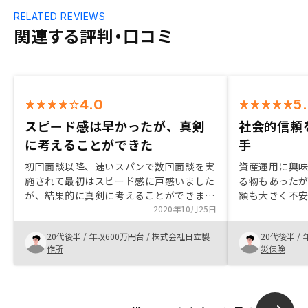
RELATED REVIEWS
関連する評判・口コミ
4.0
5
スピード感は早かったが、真剣
社会的信頼
に考えることができた
手
初回面談以降、速いスパンで数回面談を実
資産運用に興
施されて最初はスピード感に戸惑いました
る物もあった
が、結果的に真剣に考えることができまし
額も大きく不
た。 私の場合は初めての不動産投資でわ
2020年10月25日
不安が解消さ
からないということが大きな不安要素でし
りました。 ま
20代後半
/
年収600万円台
/
株式会社日立製
20代後半
/
たが、メリットやリスクの説明を丁寧にし
ートでの打ち
作所
災保険
ていただき、これなら許容できると判断し
かつ円滑に対
て購入しました。
手となりまし