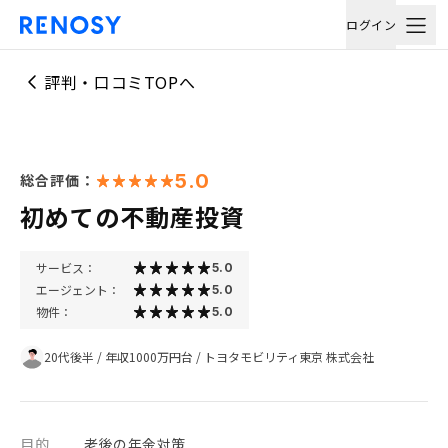
ログイン
評判・口コミTOPへ
5.0
総合評価：
初めての不動産投資
サービス：
5.0
エージェント：
5.0
物件：
5.0
20代後半
/
年収1000万円台
/
トヨタモビリティ東京 株式会社
目的
老後の年金対策