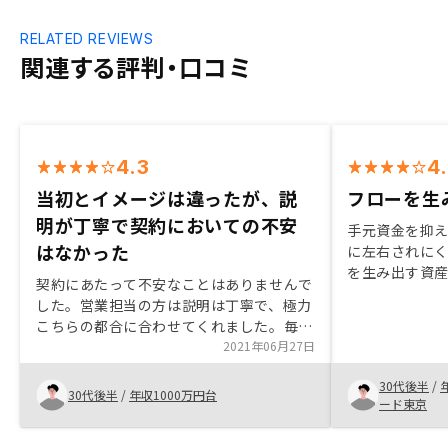
RELATED REVIEWS
関連する評判・口コミ
4.3
4
当初とイメージは違ったが、説
フローを生
明が丁寧で契約においての不安
手元資金を抑
はなかった
に左右されに
を生み出す資
契約にあたって不安なことはありませんで
と考えたこと
した。営業担当の方は説明は丁寧で、極力
初の投資とし
こちらの都合に合わせてくれました。毎月
ワンストップ
少額の赤字を出しながらも終盤でのプラス
2021年06月27日
魅かれたこと
を狙う、というのが、当初のイメージと違
設定してある
30代後半
/
ったところでしたが、説明を聞けば納得で
30代後半
/
年収1000万円台
入後、担当者
ード東京
きます。
LINEなどの
ゥフェイスの