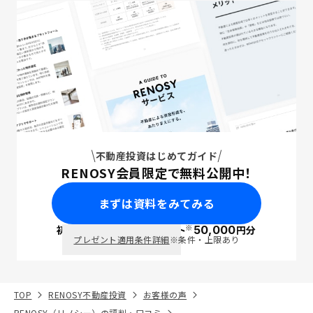
不動産投資はじめてガイド
RENOSY会員限定で無料公開中！
まずは資料をみてみる
※
初回面談で
ポイント
50,000
円分
PayPay
プレゼント適用条件詳細
※条件・上限あり
TOP
RENOSY不動産投資
お客様の声
RENOSY（リノシー）の評判・口コミ