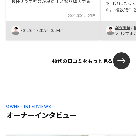
お任せですむのが決め手となり購入するこ
や自分にとっ
とになりました。今回の購入については、
た。 複数物件
これまで４件所有していましたが、関西の
2021年01月25日
出来るのかを
物件比率が多く、リスク分散のため、関東
またおすすめ
にもう１件考えていたところ、担当の方か
40代後半
/
由を教えてく
40代後半
/
年収600万円台
ら連絡があり、購入希望に合致した物件が
ツコンサル
あったので、購入することになりました。
月々の家賃以外に、御社から突然振り込ま
れるお金がある（特に新規物件購入時）の
で、その明細を振込時にメール等で知らせ
40代の口コミをもっと見る
ていただきましたら、ありがたいです。
OWNER INTERVIEWS
オーナーインタビュー