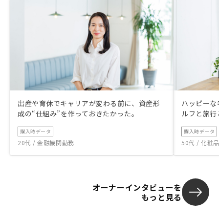
出産や育休でキャリアが変わる前に、資産形
ハッピーな
成の“仕組み”を作っておきたかった。
ルフと旅行
購入時データ
購入時データ
20代 / 金融機関勤務
50代 / 化
オーナーインタビューを
もっと見る