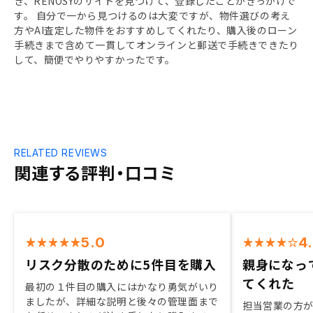
き、RENOSYのサイトを見つけて、登録したことがきっかけで
す。 自分で一から見つけるのは大変ですが、物件選びの考え
方やAI査定した物件をおすすめしてくれたり、購入後のローン
手続きまで含めて一貫してオンラインと郵送で手続きできたり
して、簡便でやりやすかったです。
RELATED REVIEWS
関連する評判・口コミ
5.0
4
リスク分散のために5件目を購入
親身になっ
てくれた
最初の１件目の購入にはかなり勇気がいり
ましたが、詳細な説明と後々の管理面まで
担当営業の方