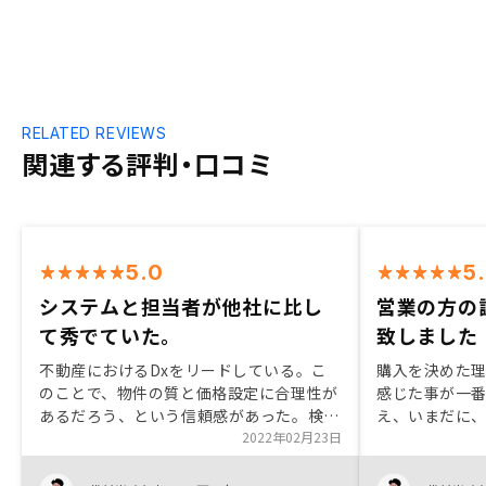
RELATED REVIEWS
関連する評判・口コミ
5.0
5
システムと担当者が他社に比し
営業の方の
て秀でていた。
致しました
不動産におけるDxをリードしている。こ
購入を決めた
のことで、物件の質と価格設定に合理性が
感じた事が一番
あるだろう、という信頼感があった。検討
え、いまだに
段階では、営業担当者に誠実さを感じるこ
2022年02月23日
が組める信頼
とができた。購入後のアプリ「RENOSY」
解できるもの
（旧OWNR by RENOSY）でのサポート体
ん。年齢によ