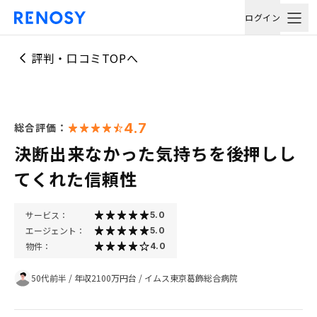
ログイン
評判・口コミTOPへ
4.7
総合評価：
決断出来なかった気持ちを後押しし
てくれた信頼性
サービス：
5.0
エージェント：
5.0
物件：
4.0
50代前半
/
年収2100万円台
/
イムス東京葛飾総合病院