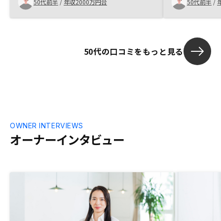
50代前半
/
年収2000万円台
50代前半
/
制も、現状で他社に秀でている。GAのの
すが、、ただ
YouTubeを観て、熱心な多くのエンジニア
動を優先させ
さんに将来性も感じた。イタンジと神居秒
かは正直わか
算をしっかり成長させていただきたいで
決断が良かっ
50代の口コミをもっと見る
す。
が、、
OWNER INTERVIEWS
オーナーインタビュー