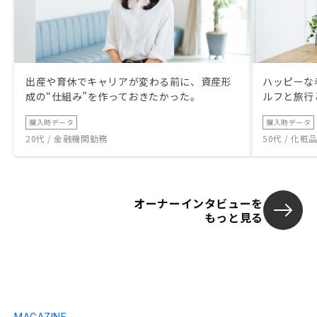
出産や育休でキャリアが変わる前に、資産形
ハッピーな
成の“仕組み”を作っておきたかった。
ルフと旅行
購入時データ
購入時データ
20代 / 金融機関勤務
50代 / 化
オーナーインタビューを
もっと見る
MAGAZINE