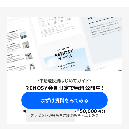
不動産投資はじめてガイド
RENOSY会員限定で無料公開中！
まずは資料をみてみる
※
初回面談で
ポイント
50,000
円分
PayPay
プレゼント適用条件詳細
※条件・上限あり