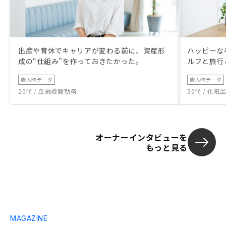
出産や育休でキャリアが変わる前に、資産形
ハッピーな
成の“仕組み”を作っておきたかった。
ルフと旅行
購入時データ
購入時データ
20代 / 金融機関勤務
50代 / 化
オーナーインタビューを
もっと見る
MAGAZINE