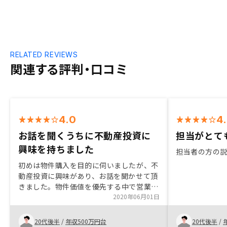
RELATED REVIEWS
関連する評判・口コミ
4.0
4
お話を聞くうちに不動産投資に
担当がとて
興味を持ちました
担当者の方の
初めは物件購入を目的に伺いましたが、不
動産投資に興味があり、お話を聞かせて頂
きました。物件価値を優先する中で営業担
当の方が良い提案を実施して下さり、購入
2020年06月01日
に至りました。信用を長期的視点で活用出
来るのはメリットだと思います。物件の良
20代後半
/
年収500万円台
20代後半
/