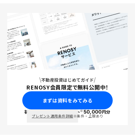
不動産投資はじめてガイド
RENOSY会員限定で無料公開中！
まずは資料をみてみる
※
初回面談で
ポイント
50,000
円分
PayPay
プレゼント適用条件詳細
※条件・上限あり