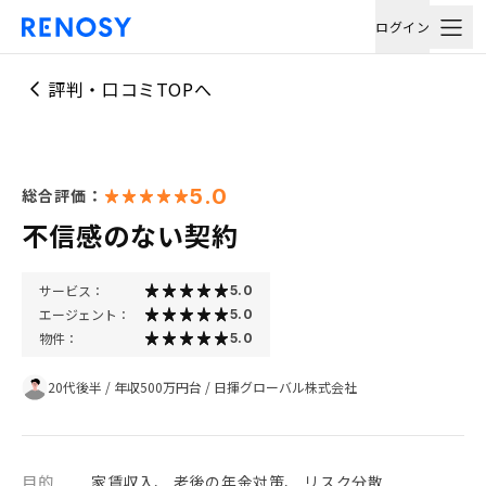
ログイン
評判・口コミTOPへ
5.0
総合評価：
不信感のない契約
サービス：
5.0
エージェント：
5.0
物件：
5.0
20代後半
/
年収500万円台
/
日揮グローバル株式会社
目的
家賃収入、 老後の年金対策、 リスク分散