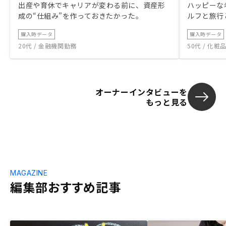
出産や育休でキャリアが変わる前に、資産形
ハッピーな
成の“仕組み”を作っておきたかった。
ルフと旅行
購入時データ
購入時データ
20代 / 金融機関勤務
50代 / 化
オーナーインタビューを
もっと見る
MAGAZINE
編集部おすすめ記事