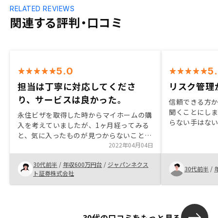
RELATED REVIEWS
関連する評判・口コミ
5.0
5
担当は丁寧に対応してくださ
リスク管理
り、サービスは良かった。
信頼できる方
聞くことにし
永住ビザを取得した時からマイホームの購
らない手はな
入を考えていましたが、1ヶ月経ってみる
らはメリット
と、気に入ったものが見つからないことが
説明もありま
わかりました。その時、友人から貴社を紹
2022年04月04日
理がしっかり
介され、その貴社担当者や提案に大変興味
丁寧な説明が
30代前半
/
年収600万円台
/
ジャパンネクス
を持ちました。その1ヶ月後、調べて考え
30代前半
/
ト証券株式会社
た結果、マイホームを買うのではなく、自
分の将来に投資するために投資物件を買う
ことにしました。
30代の口コミをもっと見る