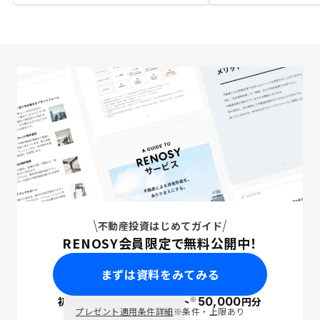
不動産投資はじめてガイド
RENOSY会員限定で無料公開中！
まずは資料をみてみる
※
初回面談で
ポイント
50,000
円分
PayPay
プレゼント適用条件詳細
※条件・上限あり