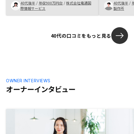
特に立地に価値
40代後半
/
年収900万円台
/
株式会社電通国
40代後半
/
的な事例を教えてもらえたのも後押しにな
社との比較は
際情報サービス
製作所
った。面談のツールをもう少し利便性のよ
が、比較して
いものにしていただけるとなおよい。
ころもありま
はできないと
ところを見届
40代の口コミをもっと見る
OWNER INTERVIEWS
オーナーインタビュー