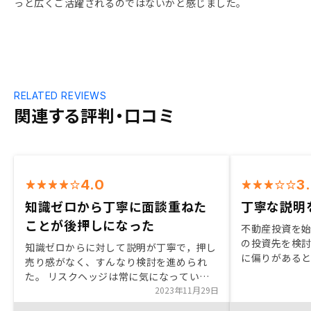
っと広くご活躍されるのではないかと感じました。
RELATED REVIEWS
関連する評判・口コミ
4.0
3
知識ゼロから丁寧に面談重ねた
丁寧な説明
ことが後押しになった
不動産投資を
の投資先を検
知識ゼロからに対して説明が丁寧で，押し
に偏りがある
売り感がなく、すんなり検討を進められ
不動産投資を調
た。 リスクヘッジは常に気になっていた
シーでの購入
ので、丁寧に教えてもらいよかった。 説
2023年11月29日
の丁寧な説明
明資料が整備されていてよかった。 具体