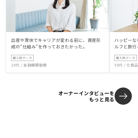
出産や育休でキャリアが変わる前に、資産形
ハッピーな
成の“仕組み”を作っておきたかった。
ルフと旅行
購入時データ
購入時データ
20代 / 金融機関勤務
50代 / 化
オーナーインタビューを
もっと見る