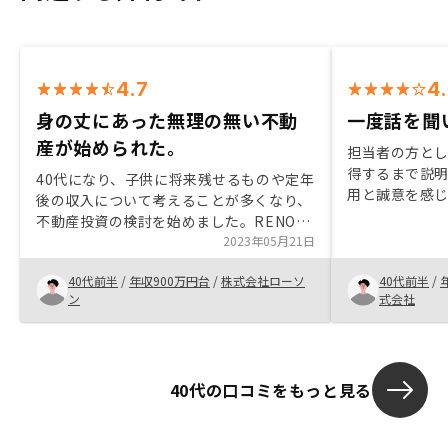
4.7
4
身の丈にあった無理の無い不動
一度話を聞
産が始められた。
担当者の方と
得するまで説
40代になり、子供に将来残せるものや定年
用と誠意を感
後の収入について考えることが多くなり、
クも許容でき
不動産投資の検討を始めました。RENOSY
度お話聞いて
の管理プランは、自分が不動産投資に感じ
2023年05月21日
いと思って少
たリスクを小さくできると感じています。
が、今では恥
40代前半
/
年収900万円台
/
株式会社ローソ
40代前半
/
不動産投資を始められて、将来の不安要素
ン
式会社
の一つが解決できたような気がしていま
す。
40代の口コミをもっと見る