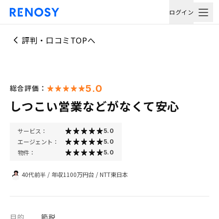
ログイン
評判・口コミTOPへ
5.0
総合評価：
しつこい営業などがなくて安心
サービス：
5.0
エージェント：
5.0
物件：
5.0
40代前半
/
年収1100万円台
/
NTT東日本
目的
節税