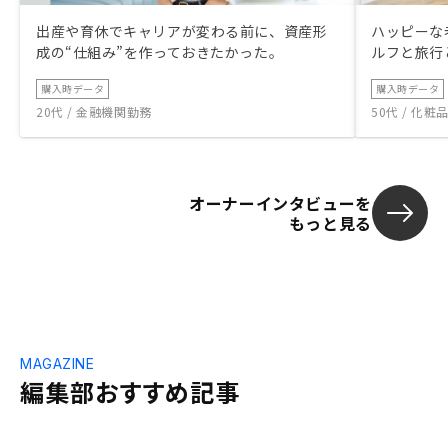
出産や育休でキャリアが変わる前に、資産形
ハッピーな
成の“仕組み”を作っておきたかった。
ルフと旅行
購入時データ
購入時データ
20代 / 金融機関勤務
50代 / 化
オーナーインタビューを
もっと見る
MAGAZINE
編集部おすすめ記事