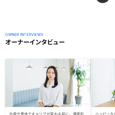
を聞いていく
すが、がんで
ったというだ
険もあったり
力的です。 ・
いう印象です
り、スタイル
OWNER INTERVIEWS
観を崩す（=現
オーナーインタビュー
く）のにもちょ
でやっています
あたたかな心意
しているのに
と感じました。
かりなので、
かりませんが
じることがで
測の事態にな
弱点だと感じ
に、あせらず
が、地震保険
ます」とでも
出産や育休でキャリアが変わる前に、資産形
ハッピーな
ました。逆に