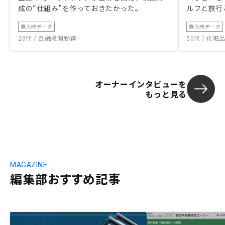
成の“仕組み”を作っておきたかった。
ルフと旅行
の点くらいだと
最初の物件へ
購入時データ
購入時データ
ころで、「もう
20代 / 金融機関勤務
50代 / 化
かけられまし
ました。 ・公
収500万円を
当の方が知ら
オーナーインタビューを
ます。そこは
もっと見る
方がいいと思い
ト！せこい！
に、最後に勤
て、”企業名(
ていない場合
す。”と書いて
や自治体は明
MAGAZINE
ら、最初から
編集部おすすめ記事
ういう後出し
れると、せっ
なくなる。最
たね。職場も
アマゾンギフ