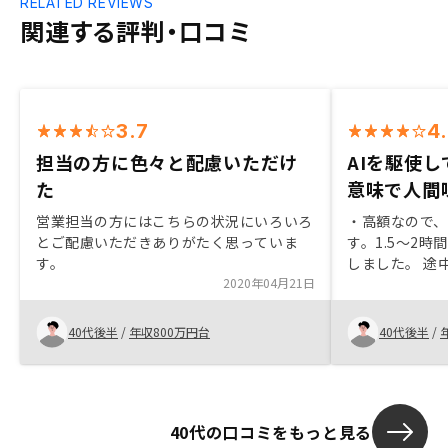
RELATED REVIEWS
関連する評判・口コミ
3.7
4
担当の方に色々と配慮いただけ
AIを駆使
た
意味で人間
営業担当の方にはこちらの状況にいろいろ
・高額なので
とご配慮いただきありがたく思っていま
す。1.5～2
す。
しました。 途
2020年04月21日
有する知人に
いったん保留
「ご本人の納
40代後半
/
年収800万円台
40代後半
/
しゃって、ち
・わりと著名
似ている部分
でもないので
40代の口コミをもっと見る
うで、勝手に安