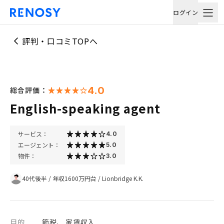
ログイン
評判・口コミTOPへ
4.0
総合評価：
English-speaking agent
サービス：
4.0
エージェント：
5.0
物件：
3.0
40代後半
/
年収1600万円台
/
Lionbridge K.K.
目的
節税、 家賃収入