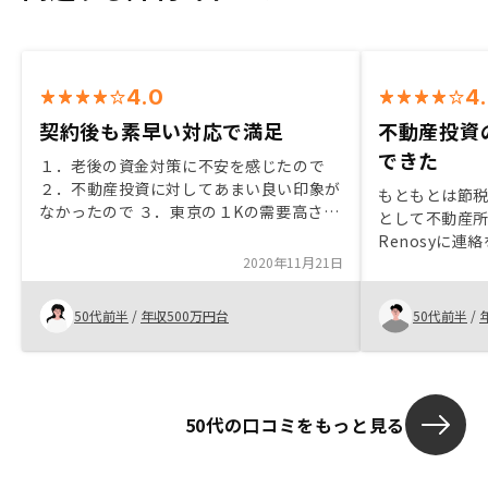
4.0
4
契約後も素早い対応で満足
不動産投資
できた
１．老後の資金対策に不安を感じたので
２．不動産投資に対してあまい良い印象が
もともとは節
なかったので ３．東京の１Kの需要高さ
として不動産
物件が古くなってもある程度の価値を
Renosyに
維持できそうだと思った ４．安定した収
2020年11月21日
した。最初の
入を得られると思った ５．スムーズだっ
の方は、まだ
た 契約後の質問に対してもすぐ対応いた
が、その後担
50代前半
/
年収500万円台
50代前半
/
だけいるところも満足しています。
長の方の説明
けでなく不動
とてもよく理
に初期数年の
50代の口コミをもっと見る
険の代替そし
てもメリット
ました。最初