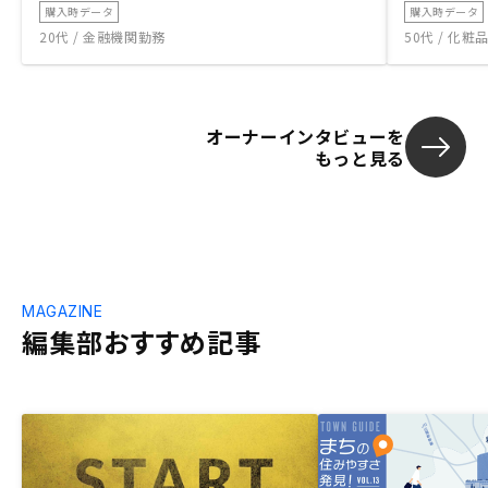
購入時データ
購入時データ
20代 / 金融機関勤務
50代 / 化
オーナーインタビューを
もっと見る
MAGAZINE
編集部おすすめ記事