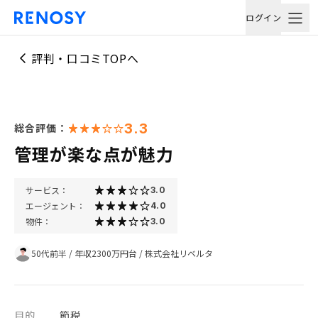
ログイン
評判・口コミTOPへ
3.3
総合評価：
管理が楽な点が魅力
サービス：
3.0
エージェント：
4.0
物件：
3.0
50代前半
/
年収2300万円台
/
株式会社リベルタ
目的
節税