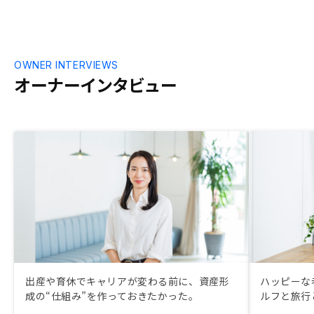
応は、売り文
た。ニーズを
グ営業力を鍛
税制の理解も
句をしつこく
OWNER INTERVIEWS
する時があり
オーナーインタビュー
出産や育休でキャリアが変わる前に、資産形
ハッピーな
成の“仕組み”を作っておきたかった。
ルフと旅行