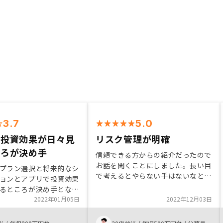
3.7
5.0
で投資効果が日々見
リスク管理が明確
ころが決め手
信頼できる方からの紹介だったので
お話を聞くことにしました。長い目
プラン選択と将来的なシ
で考えるとやらない手はないなと思
ョンとアプリで投資効果
いました。担当者からはメリットだ
るところが決め手となっ
けでなくリスクについての説明もあ
2022年01月05日
2022年12月03日
りました。そして、そのリスク管理
がしっかりしており、そのことにつ