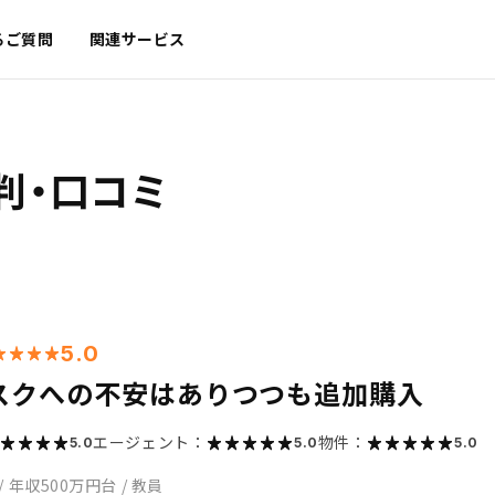
るご質問
関連サービス
判・口コミ
5.0
スクへの不安はありつつも追加購入
エージェント：
物件：
5.0
5.0
5.0
/
年収500万円台
/
教員