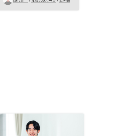
30代前半
/
年収500万円台
/
公務員
点 ・担当者の説明が親切でわかり
易く信頼できた点