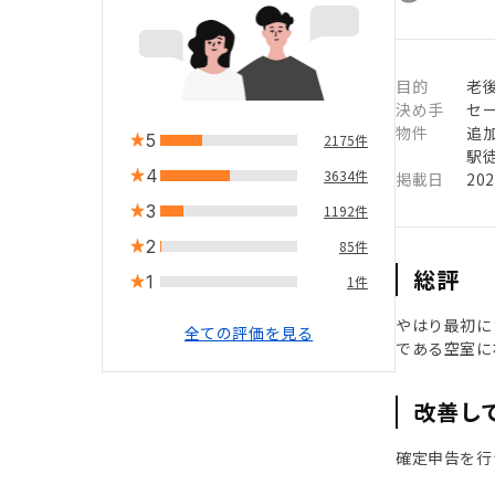
目的
老
決め手
セ
物件
追
5
2175件
駅徒
4
3634件
掲載日
20
3
1192件
2
85件
総評
1
1件
やはり最初に
全ての評価を見る
である空室に
改善し
確定申告を行