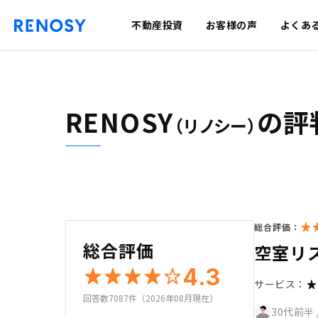
不動産投資
お客様の声
よくあ
RENOSY
の評
（リノシー）
総合評価：
総合評価
空室リ
4.3
サービス：
回答数7087件（2026年08月現在）
30代前半