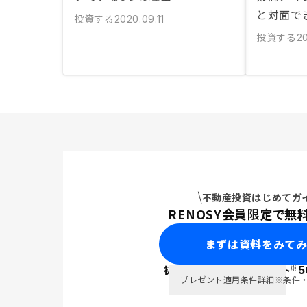
と対面で
投資する
2020.09.11
投資する
2
不動産投資はじめてガ
RENOSY会員限定で無
まずは資料をみて
※
初回面談で
ポイント
5
PayPay
プレゼント適用条件詳細
※条件