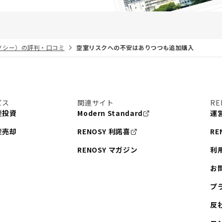
リノシー）の評判・口コミ
空室リスクへの不安はありつつも追加購入
ビス
関連サイト
RE
産投資
Modern Standard
運
産売却
RENOSY 利諾喜
RE
RENOSY マガジン
利
お
プ
反