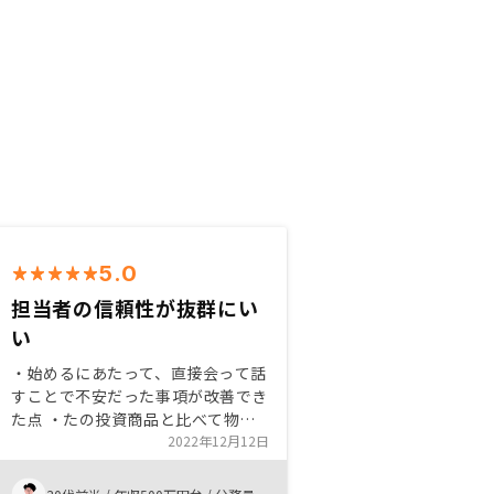
5.0
担当者の信頼性が抜群にい
い
・始めるにあたって、直接会って話
すことで不安だった事項が改善でき
た点 ・たの投資商品と比べて物件
がとても良好だった点 ・契約まで
2022年12月12日
の手続きも担当者がこまめに連絡を
とりスムーズに進めることができた