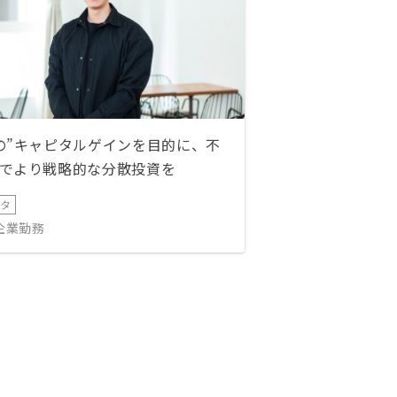
の”キャピタルゲインを目的に、不
でより戦略的な分散投資を
ータ
IT企業勤務