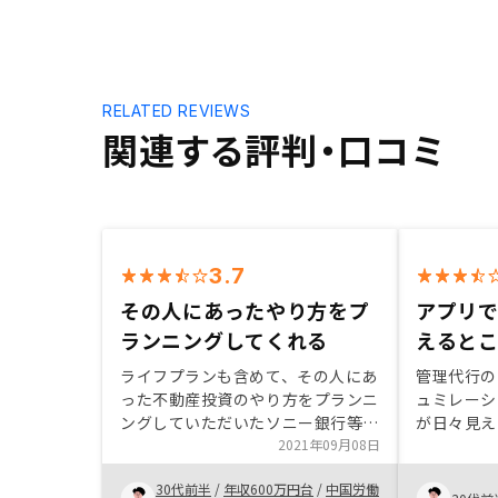
RELATED REVIEWS
関連する評判・口コミ
3.7
その人にあったやり方をプ
アプリ
ランニングしてくれる
えると
ライフプランも含めて、その人にあ
管理代行の
った不動産投資のやり方をプランニ
ュミレーシ
ングしていただいたソニー銀行等の
が日々見え
口座振替の手数料が高い
2021年09月08日
た。
30代前半
/
年収600万円台
/
中国労働