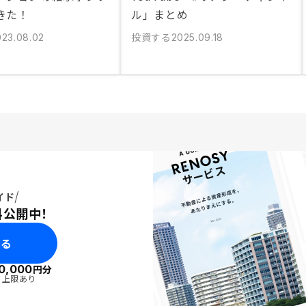
きた！
ル」まとめ
投資する
023.08.02
2025.09.18
イド
料公開中！
みる
0,000
円分
・上限あり