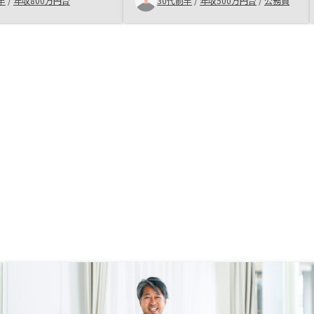
半
/
年収800万円台
30代前半
/
年収500万円台
/
公務員
いて丁寧な説明があったからです。