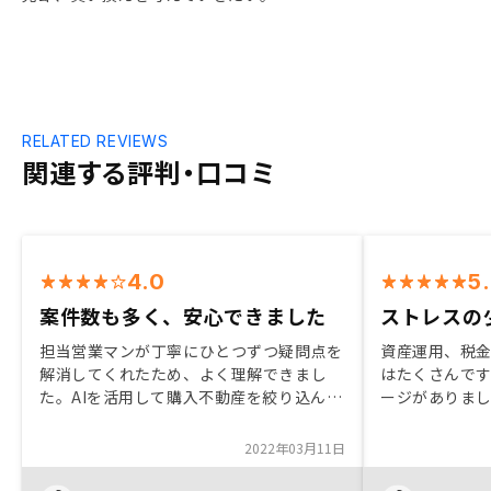
RELATED REVIEWS
関連する評判・口コミ
4.0
5
案件数も多く、安心できました
ストレスの
担当営業マンが丁寧にひとつずつ疑問点を
資産運用、税
解消してくれたため、よく理解できまし
はたくさんです
た。AIを活用して購入不動産を絞り込んで
ージがありま
いるので安心できました。また、購入後の
を考えてベネ
メンテナンスについても充実していると説
しました。 正
2022年03月11日
明を受けました。購入した後の流れについ
年後だと思い
てももう少ししっかり説明いただければよ
そうです。