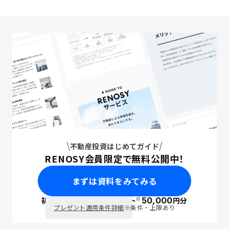
不動産投資はじめてガイド
RENOSY会員限定で無料公開中！
まずは資料をみてみる
※
初回面談で
ポイント
50,000
円分
PayPay
プレゼント適用条件詳細
※条件・上限あり