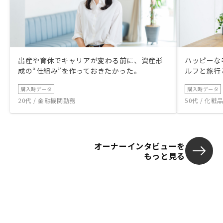
出産や育休でキャリアが変わる前に、資産形
ハッピーな
成の“仕組み”を作っておきたかった。
ルフと旅行
購入時データ
購入時データ
20代 / 金融機関勤務
50代 / 化
オーナーインタビューを
もっと見る