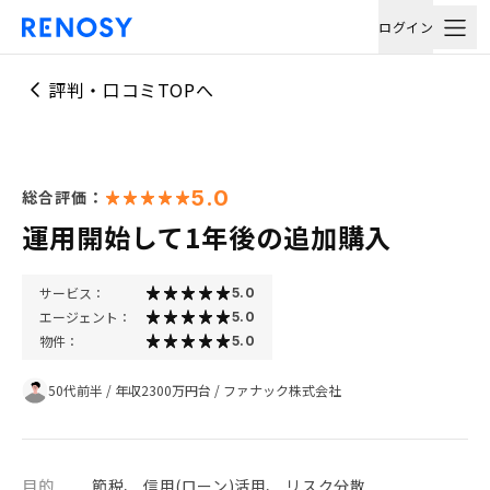
ログイン
評判・口コミTOPへ
5.0
総合評価：
運用開始して1年後の追加購入
サービス：
5.0
エージェント：
5.0
物件：
5.0
50代前半
/
年収2300万円台
/
ファナック株式会社
目的
節税、 信用(ローン)活用、 リスク分散