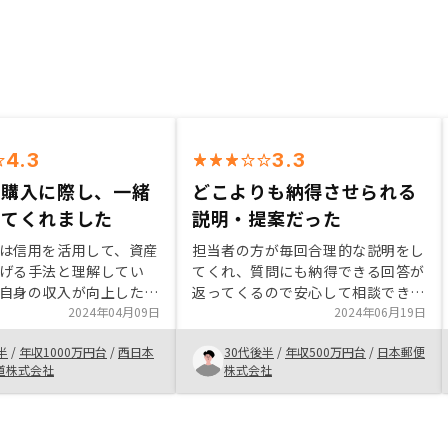
4.3
3.3
の購入に際し、一緒
どこよりも納得させられる
してくれました
説明・提案だった
は信用を活用して、資産
担当者の方が毎回合理的な説明をし
げる手法と理解してい
てくれ、質問にも納得できる回答が
自身の収入が向上したこ
返ってくるので安心して相談できて
、RENOSY担当者と検討
2024年04月09日
います。また本業で他の金融商品を
2024年06月19日
人の状況踏まえ、今回の
取り扱っている立場からして、
半
/
年収1000万円台
/
西日本
30代後半
/
年収500万円台
/
日本郵便
来の出口策まで含めて一
RENOSYがサービスの完成度として
道株式会社
株式会社
くれる姿勢が良かったと
高いと思います。
の状況や担当者自身の考
えてもらいながら、自身
を考えることができた、