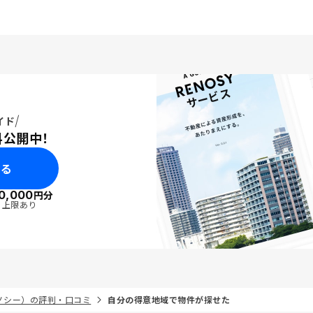
イド
料公開中！
みる
0,000
円分
・上限あり
リノシー）の評判・口コミ
自分の得意地域で物件が探せた