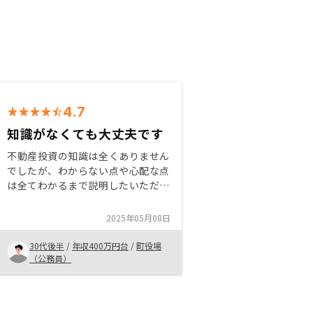
4.7
知識がなくても大丈夫です
不動産投資の知識は全くありません
でしたが、わからない点や心配な点
は全てわかるまで説明したいただく
ことができたので、納得して購入す
ることができました。リスク等も隠
2025年05月08日
さず、しっかり説明したいただけた
のが良かったと思います。
30代後半
/
年収400万円台
/
町役場
（公務員）