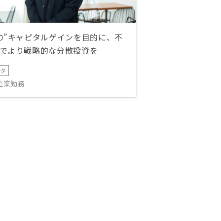
の”キャピタルゲインを目的に、不
でより戦略的な分散投資を
ータ
IT企業勤務