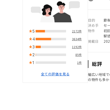
目的
節税
決め手
セ
物件
初
5
2172件
駅徒
4
3634件
掲載日
20
3
1192件
2
85件
1
総評
1件
全ての評価を見る
幅広い地域で
の物件も多か