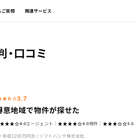
るご質問
関連サービス
判・口コミ
3.7
得意地域で物件が探せた
エージェント：
物件：
4.0
4.0
3.0
/
年収1200万円台
/
ソフトバンク株式会社