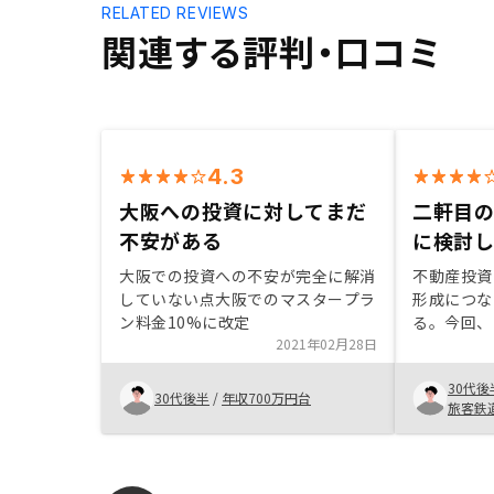
RELATED REVIEWS
関連する評判・口コミ
4.3
大阪への投資に対してまだ
二軒目
不安がある
に検討
大阪での投資への不安が完全に解消
不動産投資
していない点大阪でのマスタープラ
形成につな
ン料金10%に改定
る。今回、
2021年02月28日
とを背景に
した。 個
30代後
みならず将
30代後半
/
年収700万円台
旅客鉄
緒に考えて
思う。周り
えなども教
の資産形成