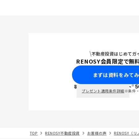
不動産投資はじめてガ
RENOSY会員限定で無
まずは資料をみて
※
初回面談で
ポイント
5
PayPay
プレゼント適用条件詳細
※条件
TOP
RENOSY不動産投資
お客様の声
RENOSY（