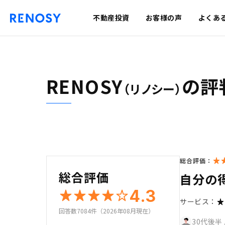
不動産投資
お客様の声
よくあ
RENOSY
の評
（リノシー）
総合評価：
総合評価
自分の
4.3
サービス：
回答数7084件（2026年08月現在）
30代後半