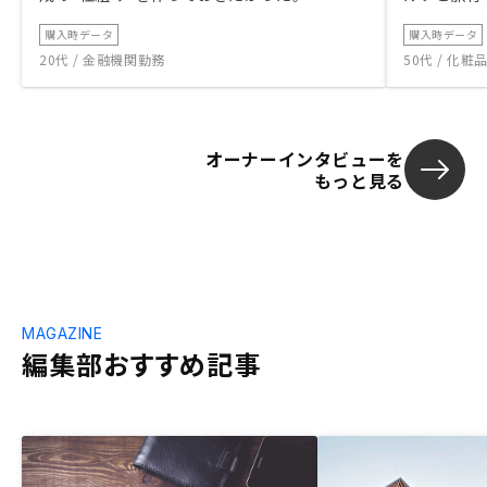
購入時データ
購入時データ
20代 / 金融機関勤務
50代 / 化
オーナーインタビューを
もっと見る
MAGAZINE
編集部おすすめ記事