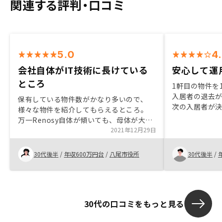
関連する評判・口コミ
5.0
4
会社自体がIT技術に長けている
安心して運
ところ
1軒目の物件を
入居者の退去
保有している物件数がかなり多いので、
次の入居者が
様々な物件を紹介してもらえるところ。
う少し時間が
万一Renosy自体が傾いても、母体が大き
が、AIによる
いので、簡単に潰れることはない。 営業
2021年12月29日
小限となって
さんが優秀で対応が早かったこと。 会社
のサポートも
自体がIT技術に長けているところ。 アプ
30代後半
/
年収600万円台
/
八尾市役所
30代後半
/
り、不安も少
リなどで簡単にローン等の管理ができると
これらの安心感
ころ。フランクな対応過ぎて驚くことがあ
りました。
った。個人情報に関連する部分でミスが有
った。
30代の口コミをもっと見る