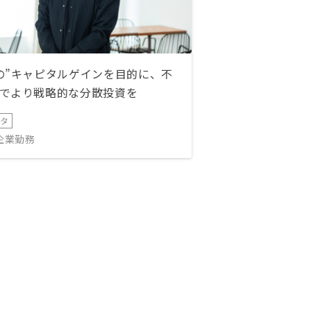
の”キャピタルゲインを目的に、不
でより戦略的な分散投資を
ータ
IT企業勤務