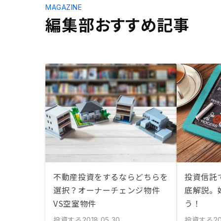
MAGAZINE
編集部おすすめ記事
不動産投資をするならどちらを
投資信託
選択？オーナーチェンジ物件
底解説。
VS空室物件
う！
投資する
投資する
2018.05.30
20