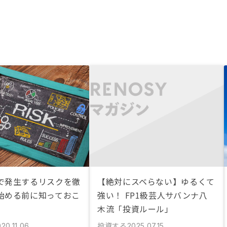
で発生するリスクを徹
【絶対にスベらない】ゆるくて
始める前に知っておこ
強い！ FP1級芸人サバンナ八
木流「投資ルール」
投資する
20.11.06
2025.07.15