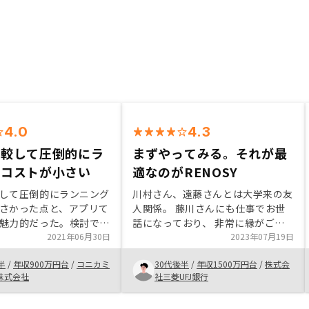
4.0
4.3
比較して圧倒的にラ
まずやってみる。それが最
グコストが小さい
適なのがRENOSY
して圧倒的にランニング
川村さん、遠藤さんとは大学来の友
さかった点と、アプリて
人関係。 藤川さんにも仕事でお世
魅力的だった。検討でき
話になっており、 非常に縁がござ
少ない。担当から3,4紹
2021年06月30日
いました。 企業としてとても信頼
2023年07月19日
、もっと物件を確認して
しております。 そこに、飯田さん
半
/
年収900万円台
/
コニカミ
30代後半
/
年収1500万円台
/
株式会
きたら良いと思った。物
の迅速かつ丁寧なセールスの元、投
株式会社
社三菱UFJ銀行
担当の紹介によらず随時
資の多様化、インフレ対策、保険代
らなおよし。
替、与信活用等での投資メリットを