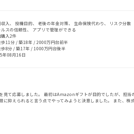
賃収入、 投機目的、 老後の年金対策、 生命保険代わり、 リスク分散
ールスの信頼性、 アプリで管理ができる
加購入2件
歩11分 / 築18年 / 2000万円台前半
歩8分 / 築17年 / 1000万円台後半
25年08月16日
を見て応募しました。 最初はAmazonギフトが目的でしたが、担
限に抑えられると言う点でやってみようと決意しました。 また、株