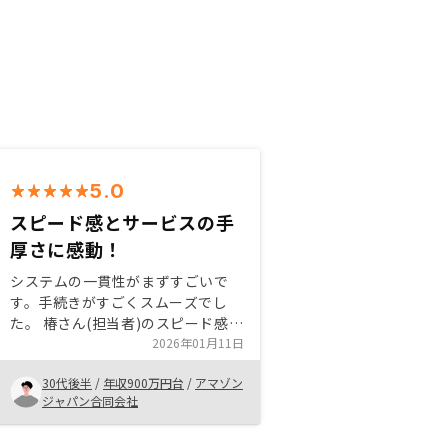
5.0
スピード感とサービスの手
厚さに感動！
システムの一貫性がまずすごいで
す。手続きがすごくスムーズでし
た。 椿さん(担当者)のスピード感と
ピカイチ対応に感動です。 投資に
2026年01月11日
リスクは付きものですが、リノシー
30代後半
/
年収900万円台
/
アマゾン
さんはリスク面も包み隠さず説明し
ジャパン合同会社
てくれるので不安が軽減されます。
ChatGPTで、「不動産投資するな