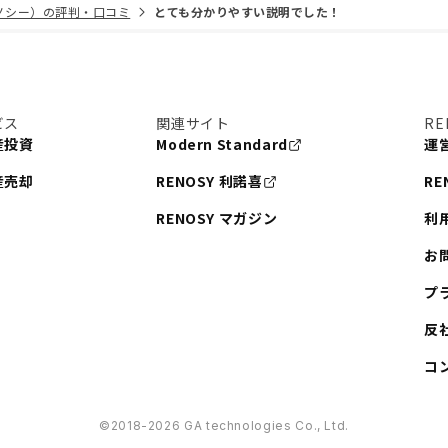
リノシー）の評判・口コミ
とても分かりやすい説明でした！
ビス
関連サイト
RE
産投資
Modern Standard
運
産売却
RENOSY 利諾喜
RE
RENOSY マガジン
利
お
プ
反
コ
©︎2018-2026 GA technologies Co., Ltd.