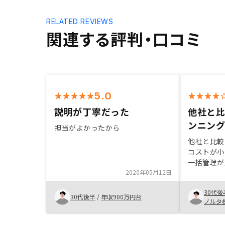
RELATED REVIEWS
関連する評判・口コミ
5.0
説明が丁寧だった
他社と
ンニン
担当がよかったから
他社と比較
コストが小
一括管理が
2020年05月12日
る物件数が
介頂けるが
30代後
から購入で
30代後半
/
年収900万円台
ノルタ
件一覧など
確認できた