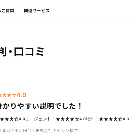
るご質問
関連サービス
判・口コミ
4.0
分かりやすい説明でした！
エージェント：
物件：
4.0
4.0
4.0
/
年収700万円台
/
株式会社アイシン福井