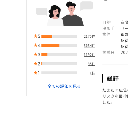
目的
家
決め手
セ
物件
追
5
2175件
駅徒
4
3634件
駅徒
掲載日
20
3
1192件
2
85件
1
1件
総評
全ての評価を見る
たまたま広告
リスクを最小
した。