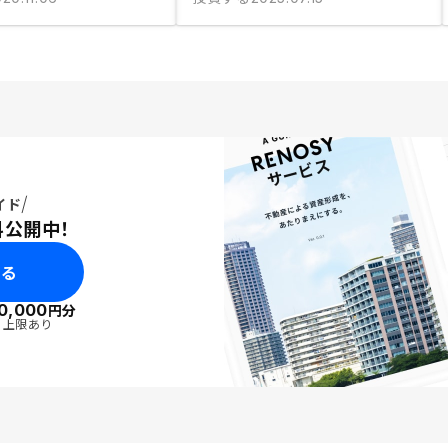
イド
料公開中！
みる
0,000
円分
・上限あり