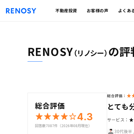
不動産投資
お客様の声
よくあ
RENOSY
の評
（リノシー）
総合評価：
総合評価
とても
4.3
サービス：
回答数7087件（2026年08月現在）
30代後半