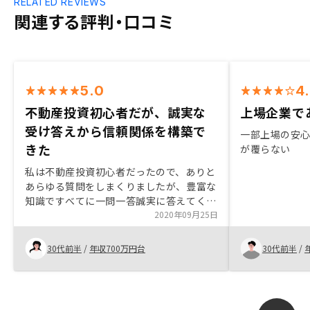
RELATED REVIEWS
関連する評判・口コミ
5.0
4
不動産投資初心者だが、誠実な
上場企業で
受け答えから信頼関係を構築で
一部上場の安
きた
が覆らない
私は不動産投資初心者だったので、ありと
あらゆる質問をしまくりましたが、豊富な
知識ですべてに一問一答誠実に答えてくだ
さりました。すごくこちらも勉強になると
2020年09月25日
同時に、とことん付き合ってくださる姿勢
は信頼に値すると感じました。 購入決断
30代前半
/
年収700万円台
30代前半
/
は、もちろんご提案内容がよかったのもあ
りますが、それ以上に信頼とこうした関係
性の構築だと思いました。