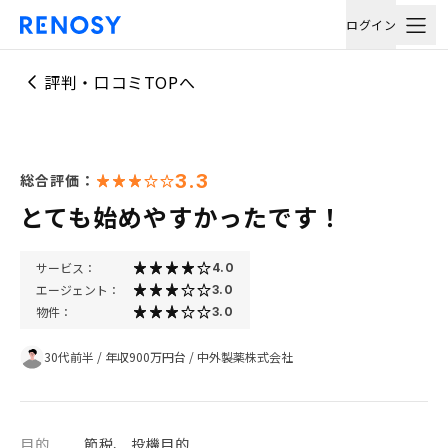
ログイン
評判・口コミTOPへ
3.3
総合評価：
とても始めやすかったです！
サービス：
4.0
エージェント：
3.0
物件：
3.0
30代前半
/
年収900万円台
/
中外製薬株式会社
目的
節税、 投機目的