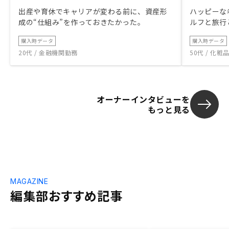
出産や育休でキャリアが変わる前に、資産形
ハッピーな
成の“仕組み”を作っておきたかった。
ルフと旅行
購入時データ
購入時データ
20代 / 金融機関勤務
50代 / 化
オーナーインタビューを
もっと見る
MAGAZINE
編集部おすすめ記事